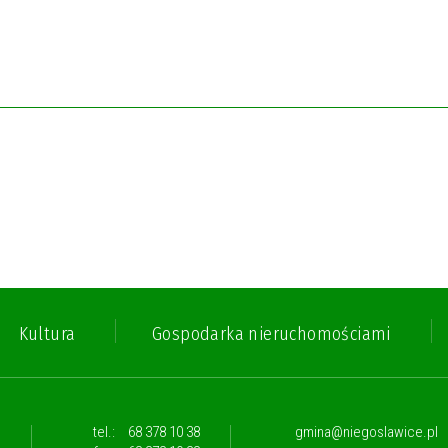
Kultura
Gospodarka nieruchomościami
,
tel.:
68 378 10 38
gmina@niegoslawice.pl