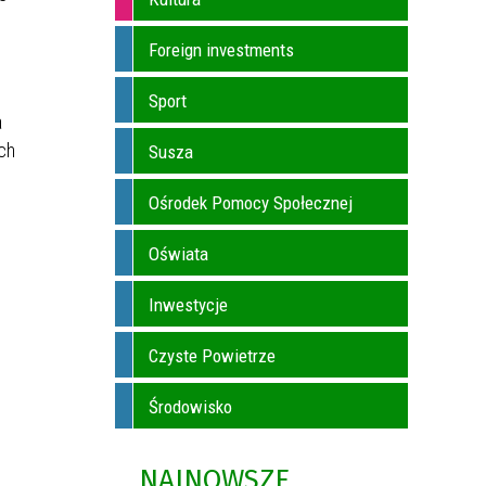
Foreign investments
Sport
a
ch
Susza
Ośrodek Pomocy Społecznej
Oświata
Inwestycje
Czyste Powietrze
Środowisko
NAJNOWSZE