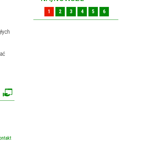
1
2
3
4
5
6
głych
rać
ontakt