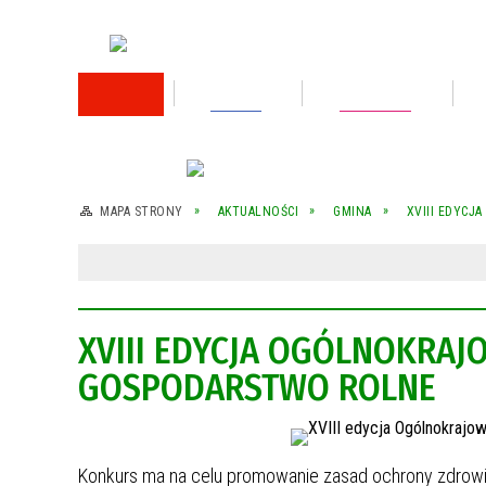
RODO
Oświata
Rok 2026
Rok 2025
MAPA STRONY
AKTUALNOŚCI
GMINA
XVIII EDYC
Rok 2024
Rok 2023
XVIII EDYCJA OGÓLNOKRA
Wykaz nieruchomości przeznaczonej do
sprzedaży
GOSPODARSTWO ROLNE
Wykaz nieruchomości przeznaczonej do
sprzedaży
Rok 2022
Konkurs ma na celu promowanie zasad ochrony zdrowia