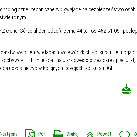
echnologiczne i techniczne wpływające na bezpieczeństwo osób
stwie rolnym.
elonej Górze ul Gen Józefa Bema 44 tel. 68 452 31 06 i podle
pl
.
odarstw wyłonieni w etapach wojewódzkich Konkursu nie mogą b
zdobywcy II i III miejsca finału krajowego przez okres pięciu lat,
mogą uczestniczyć w kolejnych edycjach Konkursu BGR.
Następna
Pdf
Drukuj
Powrót
K