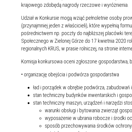
krajowego zdobędą nagrody rzeczowe i wyróżnienia.
Rok 2021
Udział w Konkursie mogą wziąć pełnoletnie osoby pro
Rok 2020
(przynajmniej jeden z właścicieli), które wypełnią for
pośrednictwem np. poczty do najbliższej placówki te
Społecznego w Zielonej Górze do 17 kwietnia 2020 ro
regionalnych KRUS, w prasie rolniczej, na stronie inte
Komisja konkursowa oceni zgłoszone gospodarstwa, b
• organizację obejścia i podwórza gospodarstwa
ład i porządek w obrębie podwórza, zabudowań i
stan techniczny budynków inwentarskich i gosp
stan techniczny maszyn, urządzeń i narzędzi st
warunki obsługi i bytowania zwierząt gospo
wyposażenie w ubrania robocze i środki oc
sposób przechowywania środków ochrony ro