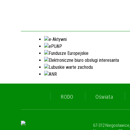
RODO
Oświata
67-312 Niegosławice