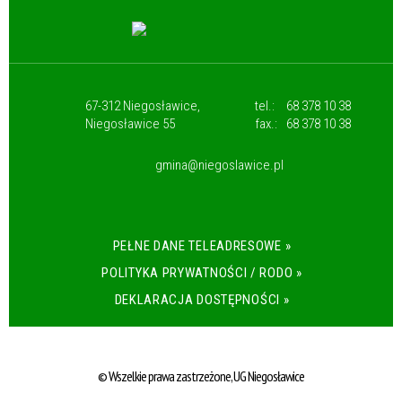
67-312 Niegosławice,
tel.:
68 378 10 38
Niegosławice 55
fax.:
68 378 10 38
gmina@niegoslawice.pl
PEŁNE DANE TELEADRESOWE »
POLITYKA PRYWATNOŚCI / RODO »
DEKLARACJA DOSTĘPNOŚCI »
© Wszelkie prawa zastrzeżone, UG Niegosławice