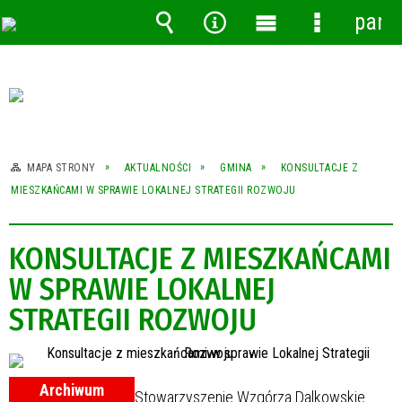
pane
Wyszukiwarka
Narzędzia
Menu
Menu
główne
szczegóło
MAPA STRONY
AKTUALNOŚCI
GMINA
KONSULTACJE Z
MIESZKAŃCAMI W SPRAWIE LOKALNEJ STRATEGII ROZWOJU
KONSULTACJE Z MIESZKAŃCAMI
W SPRAWIE LOKALNEJ
STRATEGII ROZWOJU
Archiwum
Stowarzyszenie Wzgórza Dalkowskie