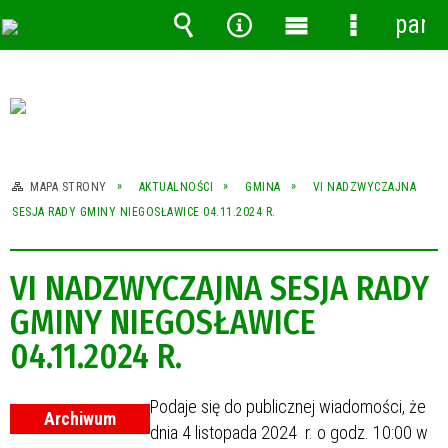
pane
Wyszukiwarka
Narzędzia
Menu
Menu
główne
szczegóło
MAPA STRONY
AKTUALNOŚCI
GMINA
VI NADZWYCZAJNA
SESJA RADY GMINY NIEGOSŁAWICE 04.11.2024 R.
VI NADZWYCZAJNA SESJA RADY
GMINY NIEGOSŁAWICE
04.11.2024 R.
Podaje się do publicznej wiadomości, że
Archiwum
dnia 4 listopada 2024 r. o godz. 10:00 w