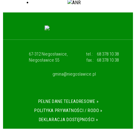
67-312 Niegosławice,
tel.:
68 378 10 38
Niegosławice 55
fax.:
68 378 10 38
gmina@niegoslawice.pl
PEŁNE DANE TELEADRESOWE »
POLITYKA PRYWATNOŚCI / RODO »
DEKLARACJA DOSTĘPNOŚCI »