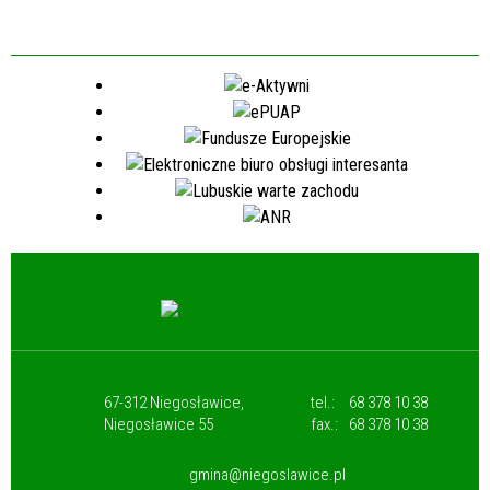
67-312 Niegosławice,
tel.:
68 378 10 38
Niegosławice 55
fax.:
68 378 10 38
gmina@niegoslawice.pl