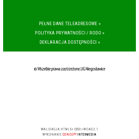
PEŁNE DANE TELEADRESOWE »
POLITYKA PRYWATNOŚCI / RODO »
DEKLARACJA DOSTĘPNOŚCI »
© Wszelkie prawa zastrzeżone, UG Niegosławice
WALIDACJA:
HTML5
+
CSS3
+
WCAG 2.1
WYKONANIE
CONCEPT
INTERMEDIA