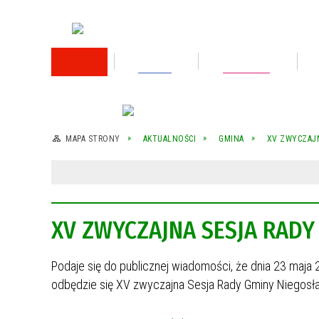
RODO
Oświata
Rok 2026
Rok 2025
MAPA STRONY
AKTUALNOŚCI
GMINA
XV ZWYCZAJN
Rok 2024
Rok 2023
XV ZWYCZAJNA SESJA RADY 
Wykaz nieruchomości przeznaczonej do
sprzedaży
Podaje się do publicznej wiadomości, że dnia 23 maja
Wykaz nieruchomości przeznaczonej do
sprzedaży
odbędzie się XV zwyczajna Sesja Rady Gminy Niegosł
Rok 2022