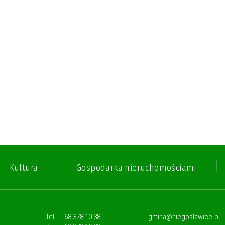
Kultura
Gospodarka nieruchomościami
,
tel.:
68 378 10 38
gmina@niegoslawice.pl