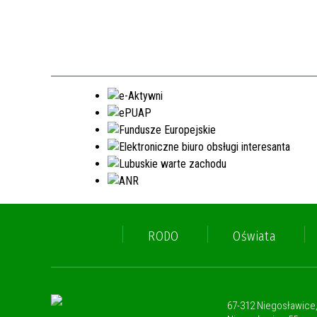
RODO
Oświata
67-312 Niegosławice