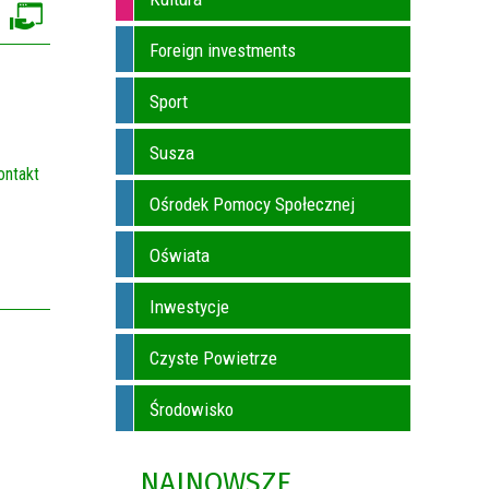
Foreign investments
Sport
Susza
ontakt
Ośrodek Pomocy Społecznej
Oświata
Inwestycje
Czyste Powietrze
Środowisko
NAJNOWSZE