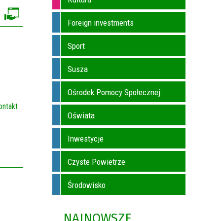
Foreign investments
Sport
Susza
Ośrodek Pomocy Społecznej
ontakt
Oświata
Inwestycje
Czyste Powietrze
Środowisko
NAJNOWSZE