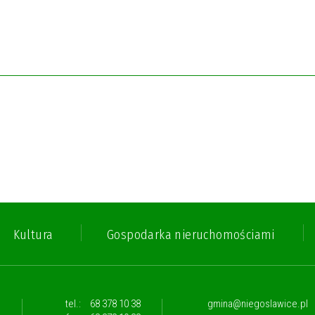
Kultura
Gospodarka nieruchomościami
,
tel.:
68 378 10 38
gmina@niegoslawice.pl