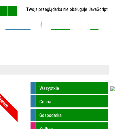
Twoja przeglądarka nie obsługuje JavaScript
Inwestycje
Kontakt
BIP
GŁÓWNA
MAPA STRONY
RSS
KONTAKT
Wszystkie
hiwum
Gmina
Gospodarka
Kultura