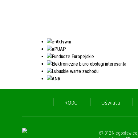
RODO
Oświata
67-312 Niegosławice