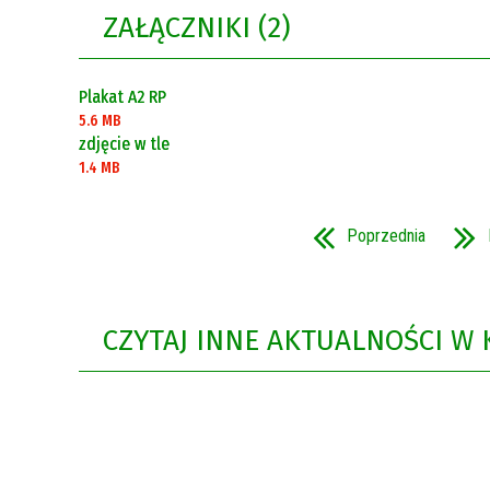
ZAŁĄCZNIKI (2)
Rok 2021
Rok 2020
Plakat A2 RP
5.6 MB
zdjęcie w tle
1.4 MB
Poprzednia
CZYTAJ INNE AKTUALNOŚCI W 