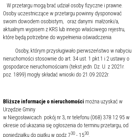
W przetargu mogą brać udział osoby fizyczne i prawne.
Osoby uczestniczące w przetargu powinny dysponować
swoim dowodem osobistym, oraz danymi małżonki/a,
aktualnym wypisem z KRS lub innego właściwego rejestru,
które będą potrzebne do wypełnienia oświadczenia.
Osoby, którym przysługiwało pierwszeństwo w nabyciu
nieruchomości stosownie do art. 34 ust. 1 pkt.1 i 2 ustawy o
gospodarce nieruchomościami (tekst jedn. Dz. U. z 2021r.
poz. 1899) mogły składać wnioski do 21.09.2022r.
Bliższe informacje o nieruchomości
można uzyskać w
Urzędzie Gminy
w Niegosławicach pokój nr 3, nr telefonu (068) 378 12 95 w
okresie od ukazania się ogłoszenia do terminu przetargu, od
30
30
poniedziałku do piątku w godz.7
- 15
.