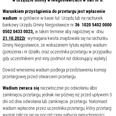
Warunkiem przystąpienia do przetargu jest wpłacenie
wadium
w gotówce w kasie tut. Urzędu lub na rachunek
bankowy Urzędu Gminy Niegosławice nr
36 1020 5402 0000
0502 0433 0023,
w takim terminie aby najpóźniej w dniu
21.10.2022r
. wymagana kwota znajdowała się na rachunku
Gminy Niegosławice, ze wskazaniem tytułu wpłaty wadium
(położenia i nr działki, oraz uczestnika przetargu w przypadku
gdy uczestnikiem jest inny podmiot niż dokonujący wpłaty).
Dowód wniesienia wadium podlega przedstawieniu komisji
przetargowej przed otwarciem przetargu.
Wadium zwraca się
niezwłocznie po odwołaniu albo
zamknięciu przetargu, jednak nie później niż przed upływem 3
dni od dnia odwołania lub zamknięcia przetargu. Natomiast
wadium wpłacone przez uczestnika przetargu, który przetarg
wygrał zalicza się na poczet ceny nabycia nieruchomości.