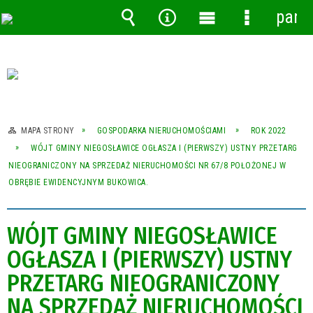
pane
Wyszukiwarka
Narzędzia
Menu
Menu
główne
szczegóło
MAPA STRONY
GOSPODARKA NIERUCHOMOŚCIAMI
ROK 2022
WÓJT GMINY NIEGOSŁAWICE OGŁASZA I (PIERWSZY) USTNY PRZETARG
NIEOGRANICZONY NA SPRZEDAŻ NIERUCHOMOŚCI NR 67/8 POŁOŻONEJ W
OBRĘBIE EWIDENCYJNYM BUKOWICA.
WÓJT GMINY NIEGOSŁAWICE
OGŁASZA I (PIERWSZY) USTNY
PRZETARG NIEOGRANICZONY
NA SPRZEDAŻ NIERUCHOMOŚCI