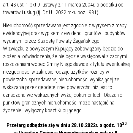
art. 43 ust. 1 pkt 9 ustawy z 11 marca 2004r. o podatku od
towarów i usług (tj. Dz.U. 2022 roku poz. 931).
Nieruchomość sprzedawana jest zgodnie z wyrysem z mapy
ewidencyjnej oraz wypisem z ewidencji gruntów i budynków
wydanymi przez Starostę Powiaty Żagańskiego.
W związku z powyższym Kupujący zobowiązany będzie do
złożenia oświadczenia, że nie będzie występował z żadnymi
roszczeniami wobec Gminy Niegosławice z tytułu ewentualnej
niezgodności w zakresie rodzaju użytków, różnicy w
powierzchni sprzedawanej nieruchomości wynikającej ze
wskazania przez geodetę innej powierzchni niż jest to
oznaczone we wskazanych wyżej dokumentach. Okazanie
punktów granicznych nieruchomości może nastąpić na
życzenie i wyłączny koszt Kupującego.
30
Przetarg odbędzie się w dniu 28.10.2022r. o godz. 10
w Urzędzie Gminy w Niegosławicach w sali nr 8.