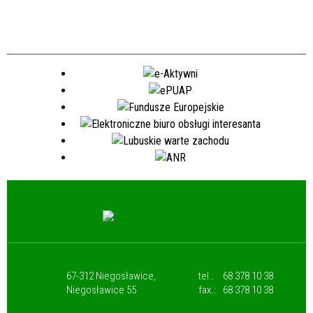
67-312 Niegosławice,
tel.:
68 378 10 38
Niegosławice 55
fax.:
68 378 10 38