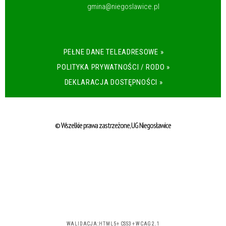
gmina@niegoslawice.pl
PEŁNE DANE TELEADRESOWE »
POLITYKA PRYWATNOŚCI / RODO »
DEKLARACJA DOSTĘPNOŚCI »
© Wszelkie prawa zastrzeżone, UG Niegosławice
WALIDACJA:
HTML5
+
CSS3
+
WCAG 2.1