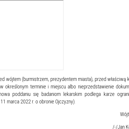
 wójtem (burmistrzem, prezydentem miasta), przed właściwą k
w określonym terminie i miejscu albo nieprzedstawienie doku
mowa poddaniu się badaniom lekarskim podlega karze ograni
a 11 marca 2022 r. o obronie Ojczyzny).
jt Gmin
/Jan Kosińs