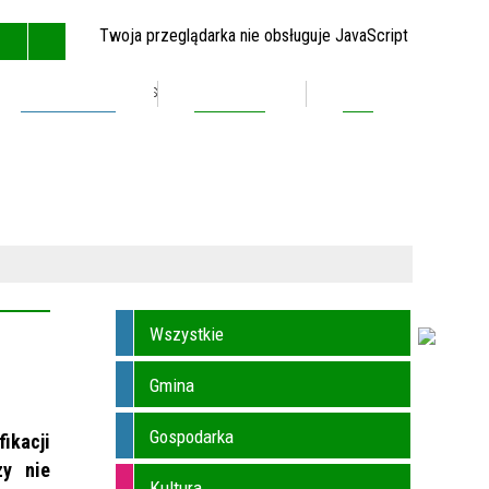
Twoja przeglądarka nie obsługuje JavaScript
Inwestycje
Kontakt
BIP
GŁÓWNA
MAPA STRONY
RSS
KONTAKT
Wszystkie
Gmina
Gospodarka
ikacji
zy nie
Kultura