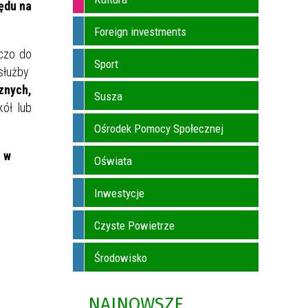
ędu na
Foreign investments
czo do
Sport
służby
znych,
Susza
ół lub
Ośrodek Pomocy Społecznej
. w
Oświata
Inwestycje
Czyste Powietrze
Środowisko
NAJNOWSZE