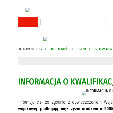
RODO
Oświata
Rok 2026
Rok 2025
MAPA STRONY
AKTUALNOŚCI
GMINA
INFORMACJA 
Rok 2024
Rok 2023
INFORMACJA O KWALIFIKACJ
Wykaz nieruchomości przeznaczonej do
sprzedaży
Wykaz nieruchomości przeznaczonej do
sprzedaży
Informuje się, że zgodnie z obwieszczeniem W
wojskowej podlegają mężczyźni urodzeni w 200
Rok 2022