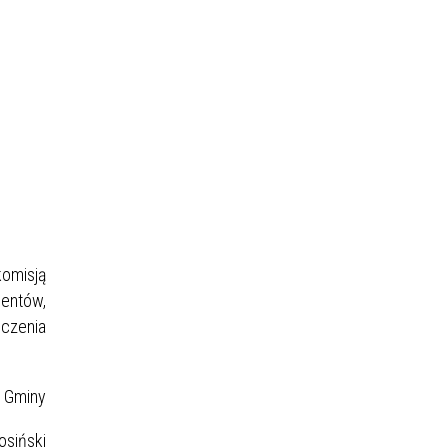
omisją
mentów,
czenia
y
ki