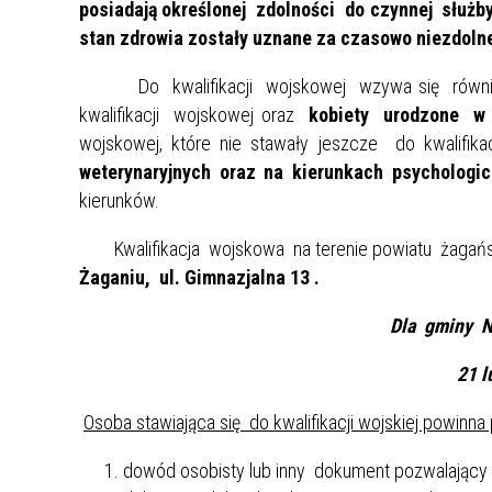
posiadają określonej zdolności do czynnej służb
Rok 2021
stan zdrowia zostały uznane za czasowo niezdolne
Rok 2020
Do kwalifikacji wojskowej wzywa się również os
kwalifikacji wojskowej oraz
kobiety
urodzone w 
wojskowej, które nie stawały jeszcze do kwalifik
weterynaryjnych oraz na kierunkach
psychologi
kierunków.
Kwalifikacja wojskowa na terenie powiatu żagań
Żaganiu, ul. Gimnazjalna 13 .
Dla gminy N
21 l
Osoba stawiająca się do kwalifikacji wojskiej powinna
dowód osobisty lub inny dokument pozwalający n