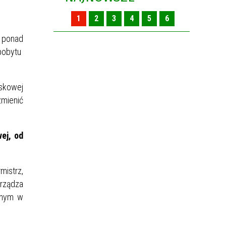
1
2
3
4
5
6
o ponad
pobytu
skowej
zmienić
ej, od
istrz,
rządza
jnym w