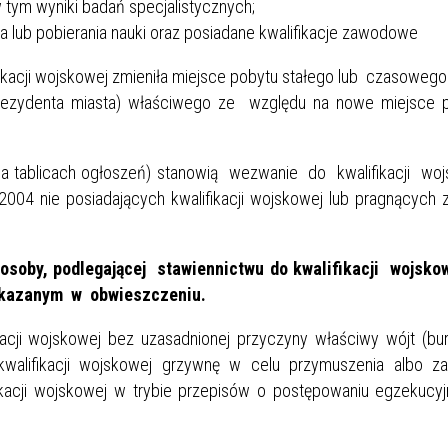
 tym wyniki badań specjalistycznych;
 lub pobierania nauki oraz posiadane kwalifikacje zawodowe
fikacji wojskowej zmieniła miejsce pobytu stałego lub czasoweg
(prezydenta miasta) właściwego ze względu na nowe miejsce 
 tablicach ogłoszeń) stanowią wezwanie do kwalifikacji woj
004 nie posiadających kwalifikacji wojskowej lub pragnących 
soby, podlegającej stawiennictwu do kwalifikacji wojskow
wskazanym w obwieszczeniu.
ojskowej bez uzasadnionej przyczyny właściwy wójt (burm
kwalifikacji wojskowej grzywnę w celu przymuszenia albo za
ikacji wojskowej w trybie przepisów o postępowaniu egzekucy