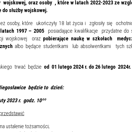
y wojskowej, oraz osoby , które w latach 2022-2023 ze wzgl
 do służby wojskowej.
oby, które ukończyły 18 lat życia i zgłosiły się ochotni
latach
1997 – 2005
posiadające kwalifikacje przydatne do 
acji wojskowej oraz
pobierające naukę w szkołach medyc
cznych
albo będące studentkami lub absolwentkami tych szk
skiego trwać będzie
od
01 lutego 2024 r. do 26 lutego 2024r
iegosławice będzie to dzień:
uty 2023 r. godz. 10ºº
 przedstawić
:
a ustalenie tożsamości;