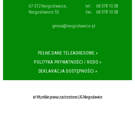
67-312 Niegosławice,
tel.:
68 378 10 38
Niegosławice 55
fax.:
68 378 10 38
gmina@niegoslawice.pl
PEŁNE DANE TELEADRESOWE »
POLITYKA PRYWATNOŚCI / RODO »
DEKLARACJA DOSTĘPNOŚCI »
© Wszelkie prawa zastrzeżone, UG Niegosławice