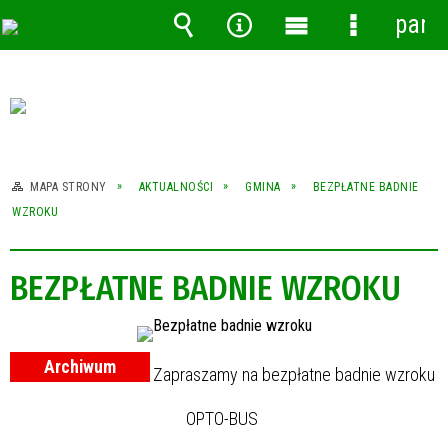
pane
Wyszukiwarka
Narzędzia
Menu
Menu
główne
szczegóło
MAPA STRONY
AKTUALNOŚCI
GMINA
BEZPŁATNE BADNIE
WZROKU
BEZPŁATNE BADNIE WZROKU
Archiwum
Zapraszamy na bezpłatne badnie wzroku
OPTO-BUS