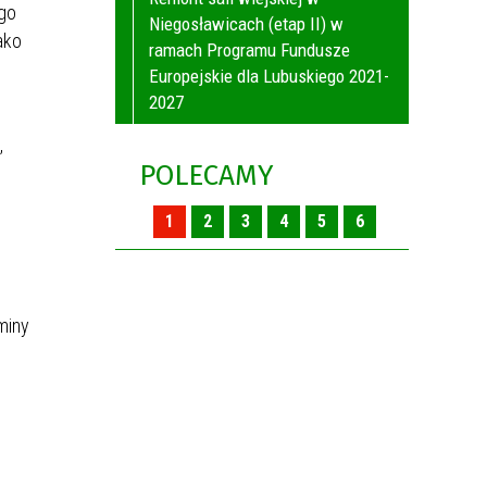
go
Niegosławicach (etap II) w
ako
ramach Programu Fundusze
Europejskie dla Lubuskiego 2021-
2027
,
POLECAMY
1
2
3
4
5
6
miny