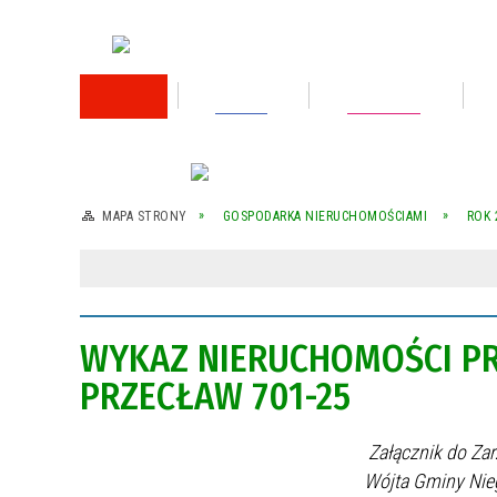
RODO
Oświata
Rok 2026
Rok 2025
MAPA STRONY
GOSPODARKA NIERUCHOMOŚCIAMI
ROK 
Rok 2024
Rok 2023
WYKAZ NIERUCHOMOŚCI PR
Wykaz nieruchomości przeznaczonej do
sprzedaży
PRZECŁAW 701-25
Wykaz nieruchomości przeznaczonej do
sprzedaży
Załącznik do Zarządz
Wójta Gminy Niegosławice z dn
Rok 2022