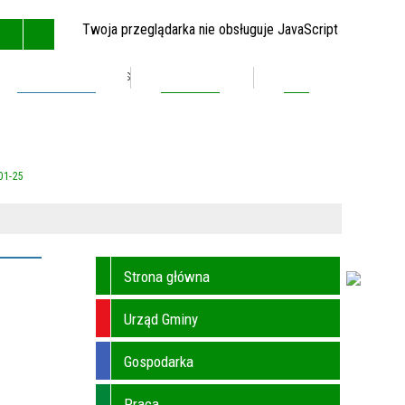
Twoja przeglądarka nie obsługuje JavaScript
Inwestycje
Kontakt
BIP
GŁÓWNA
MAPA STRONY
RSS
KONTAKT
01-25
Strona główna
Urząd Gminy
Gospodarka
Praca