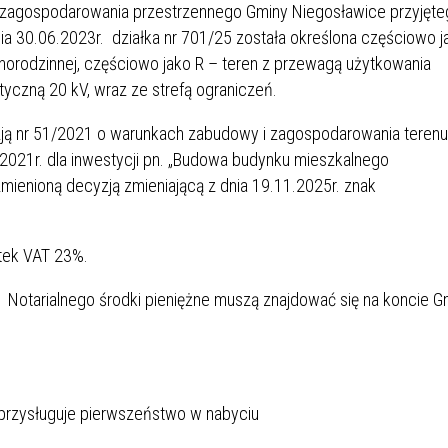
zagospodarowania przestrzennego Gminy Niegosławice przyjęte
a 30.06.2023r. działka nr 701/25 została określona częściowo j
orodzinnej, częściowo jako R – teren z przewagą użytkowania
etyczną 20 kV, wraz ze strefą ograniczeń.
zją nr 51/2021 o warunkach zabudowy i zagospodarowania terenu
2021r. dla inwestycji pn. „Budowa budynku mieszkalnego
zmienioną decyzją zmieniającą z dnia 19.11.2025r. znak
tek VAT 23%.
u Notarialnego środki pieniężne muszą znajdować się na koncie G
rzysługuje pierwszeństwo w nabyciu