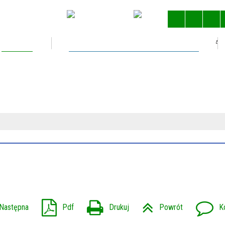
Kultura
Gospodarka nieruchomościami
STRONA 
Następna
Pdf
Drukuj
Powrót
K