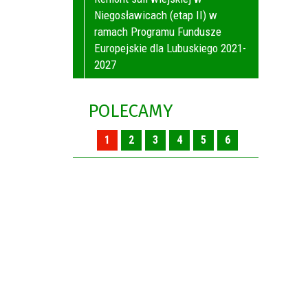
Niegosławicach (etap II) w
ramach Programu Fundusze
Europejskie dla Lubuskiego 2021-
2027
POLECAMY
1
2
3
4
5
6