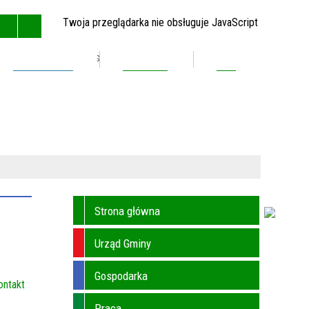
Twoja przeglądarka nie obsługuje JavaScript
Inwestycje
Kontakt
BIP
GŁÓWNA
MAPA STRONY
RSS
KONTAKT
Strona główna
Urząd Gminy
Gospodarka
ontakt
Praca