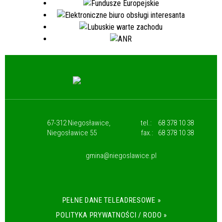
67-312 Niegosławice,
tel.:
68 378 10 38
Niegosławice 55
fax.:
68 378 10 38
gmina@niegoslawice.pl
PEŁNE DANE TELEADRESOWE »
POLITYKA PRYWATNOŚCI / RODO »