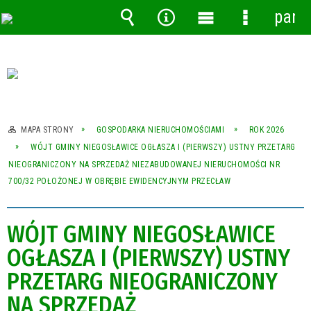
pane
Wyszukiwarka
Narzędzia
Menu
Menu
główne
szczegóło
MAPA STRONY
GOSPODARKA NIERUCHOMOŚCIAMI
ROK 2026
WÓJT GMINY NIEGOSŁAWICE OGŁASZA I (PIERWSZY) USTNY PRZETARG
NIEOGRANICZONY NA SPRZEDAŻ NIEZABUDOWANEJ NIERUCHOMOŚCI NR
700/32 POŁOŻONEJ W OBRĘBIE EWIDENCYJNYM PRZECŁAW
WÓJT GMINY NIEGOSŁAWICE
OGŁASZA I (PIERWSZY) USTNY
PRZETARG NIEOGRANICZONY
NA SPRZEDAŻ