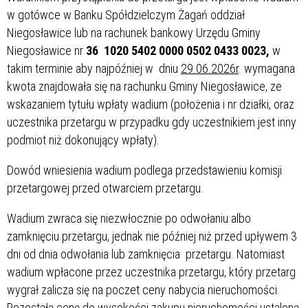
w gotówce w Banku Spółdzielczym Żagań oddział
Niegosławice lub na rachunek bankowy Urzędu Gminy
Niegosławice nr
36 1020 5402 0000 0502 0433 0023,
w
takim terminie aby najpóźniej w dniu
29.06.2026r
. wymagana
kwota znajdowała się na rachunku Gminy Niegosławice, ze
wskazaniem tytułu wpłaty wadium (położenia i nr działki, oraz
uczestnika przetargu w przypadku gdy uczestnikiem jest inny
podmiot niż dokonujący wpłaty).
Dowód wniesienia wadium podlega przedstawieniu komisji
przetargowej przed otwarciem przetargu.
Wadium zwraca się niezwłocznie po odwołaniu albo
zamknięciu przetargu, jednak nie później niż przed upływem 3
dni od dnia odwołania lub zamknięcia przetargu. Natomiast
wadium wpłacone przez uczestnika przetargu, który przetarg
wygrał zalicza się na poczet ceny nabycia nieruchomości.
Pozostałą cenę do wysokości zakupu nieruchomości ustaloną