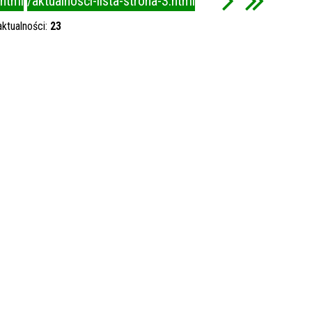
.html
/aktualnosci-lista-strona-3.html
aktualności:
23
Kategori