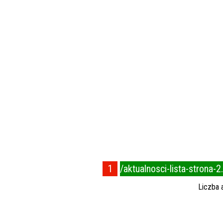
1
/aktualnosci-lista-strona-2
Liczba 