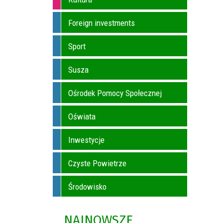
Foreign investments
a
Sport
Susza
Ośrodek Pomocy Społecznej
Oświata
Inwestycje
Czyste Powietrze
Środowisko
NAJNOWSZE