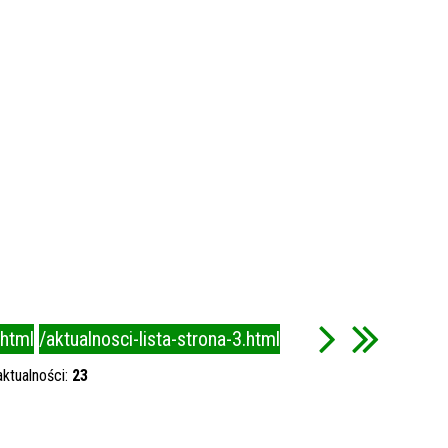
.html
/aktualnosci-lista-strona-3.html
aktualności:
23