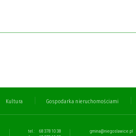
Kultura
Gospodarka nieruchomościami
,
tel.:
68 378 10 38
gmina@niegoslawice.pl