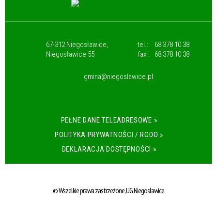
67-312 Niegosławice,
tel.:
68 378 10 38
Niegosławice 55
fax.:
68 378 10 38
gmina@niegoslawice.pl
PEŁNE DANE TELEADRESOWE »
POLITYKA PRYWATNOŚCI / RODO »
DEKLARACJA DOSTĘPNOŚCI »
© Wszelkie prawa zastrzeżone, UG Niegosławice