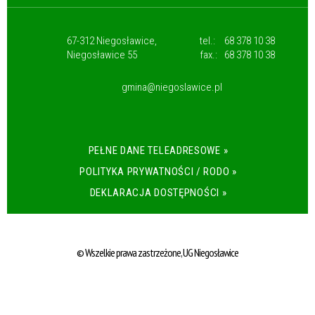
67-312 Niegosławice,
tel.:
68 378 10 38
Niegosławice 55
fax.:
68 378 10 38
gmina@niegoslawice.pl
PEŁNE DANE TELEADRESOWE »
POLITYKA PRYWATNOŚCI / RODO »
DEKLARACJA DOSTĘPNOŚCI »
© Wszelkie prawa zastrzeżone, UG Niegosławice