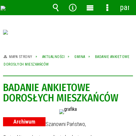
pane
Wyszukiwarka
Narzędzia
Menu
Menu
główne
szczegóło
MAPA STRONY
AKTUALNOŚCI
GMINA
BADANIE ANKIETOWE
DOROSŁYCH MIESZKAŃCÓW
BADANIE ANKIETOWE
DOROSŁYCH MIESZKAŃCÓW
Archiwum
Szanowni Państwo,