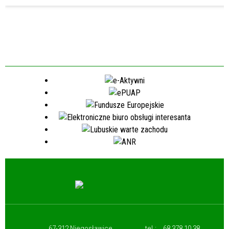
67-312 Niegosławice,
tel.:
68 378 10 38