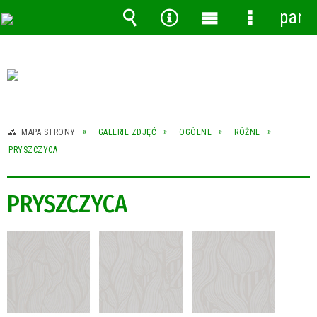
pane
Wyszukiwarka
Narzędzia
Menu
Menu
główne
szczegóło
MAPA STRONY
GALERIE ZDJĘĆ
OGÓLNE
RÓŻNE
PRYSZCZYCA
PRYSZCZYCA