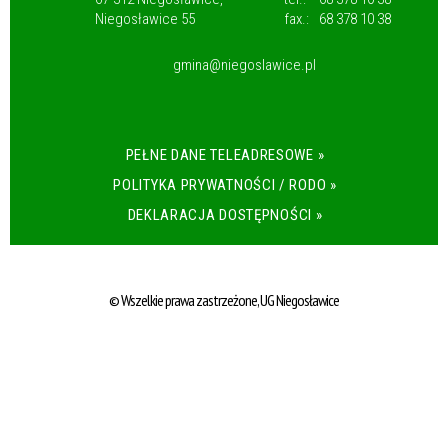
Niegosławice 55
fax.:
68 378 10 38
gmina@niegoslawice.pl
PEŁNE DANE TELEADRESOWE »
POLITYKA PRYWATNOŚCI / RODO »
DEKLARACJA DOSTĘPNOŚCI »
© Wszelkie prawa zastrzeżone, UG Niegosławice