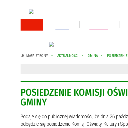
RODO
Oświata
Rok 2026
Rok 2025
MAPA STRONY
AKTUALNOŚCI
GMINA
POSIEDZENIE
Rok 2024
Rok 2023
POSIEDZENIE KOMISJI OŚWI
Wykaz nieruchomości przeznaczonej do
sprzedaży
GMINY
Wykaz nieruchomości przeznaczonej do
sprzedaży
Podaje się do publicznej wiadomości, że dnia 26 paźd
odbędzie się posiedzenie Komisji Oświaty, Kultury i S
Rok 2022