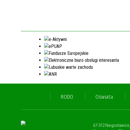
RODO
Oświata
67-312 Niegosławice