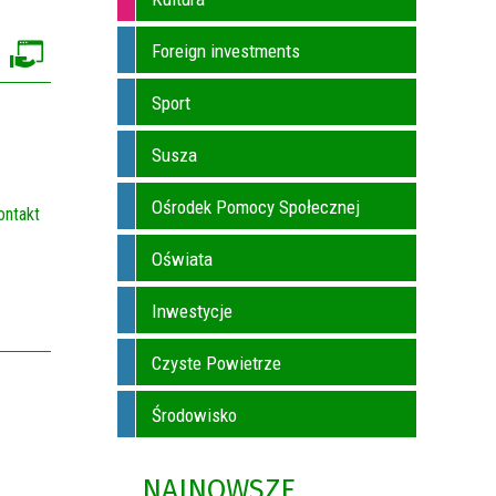
Foreign investments
Sport
Susza
Ośrodek Pomocy Społecznej
ontakt
Oświata
Inwestycje
Czyste Powietrze
Środowisko
NAJNOWSZE