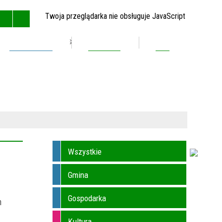
Twoja przeglądarka nie obsługuje JavaScript
Inwestycje
Kontakt
BIP
GŁÓWNA
MAPA STRONY
RSS
KONTAKT
Wszystkie
Gmina
Gospodarka
h
Kultura