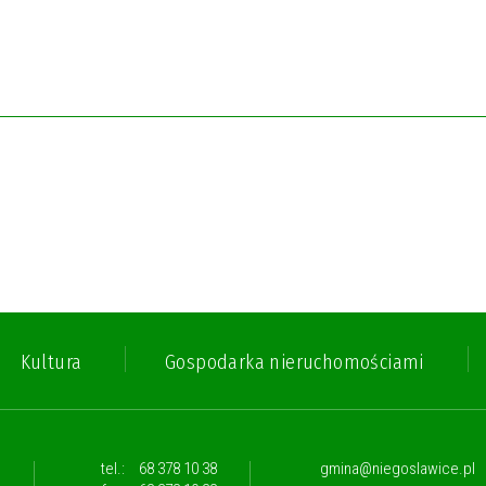
Kultura
Gospodarka nieruchomościami
,
tel.:
68 378 10 38
gmina@niegoslawice.pl