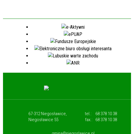
67-312 Niegosławice,
tel.:
68 378 10 38
Niegosławice 55
fax.:
68 378 10 38
gmina@niegoslawice.pl