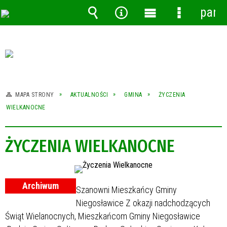
pane
Wyszukiwarka
Narzędzia
Menu
Menu
główne
szczegóło
MAPA STRONY
AKTUALNOŚCI
GMINA
ŻYCZENIA
WIELKANOCNE
ŻYCZENIA WIELKANOCNE
Archiwum
Szanowni Mieszkańcy Gminy
Niegosławice Z okazji nadchodzących
Świąt Wielanocnych, Mieszkańcom Gminy Niegosławice