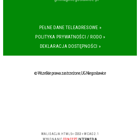
PEŁNE DANE TELEADRESOWE »
POLITYKA PRYWATNOŚCI / RODO »
DEKLARACJA DOSTĘPNOŚCI »
© Wszelkie prawa zastrzeżone, UG Niegosławice
WALIDACJA:
HTML5
+
CSS3
+
WCAG 2.1
WYKONANIE
CONCEPT
INTERMEDIA