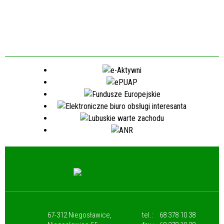
67-312 Niegosławice,
tel.:
68 378 10 38