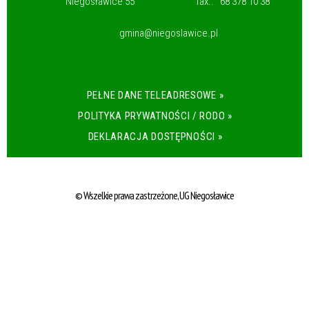
Niegosławice 55
fax.:
68 378 10 38
gmina@niegoslawice.pl
PEŁNE DANE TELEADRESOWE »
POLITYKA PRYWATNOŚCI / RODO »
DEKLARACJA DOSTĘPNOŚCI »
© Wszelkie prawa zastrzeżone, UG Niegosławice