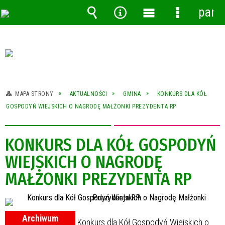
pane
Wyszukiwarka
Narzędzia
Menu
Menu
główne
szczegóło
MAPA STRONY
AKTUALNOŚCI
GMINA
KONKURS DLA KÓŁ
GOSPODYŃ WIEJSKICH O NAGRODĘ MAŁŻONKI PREZYDENTA RP
KONKURS DLA KÓŁ GOSPODYŃ
WIEJSKICH O NAGRODĘ
MAŁŻONKI PREZYDENTA RP
Archiwum
Konkurs dla Kół Gospodyń Wiejskich o