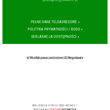
PEŁNE DANE TELEADRESOWE »
POLITYKA PRYWATNOŚCI / RODO »
DEKLARACJA DOSTĘPNOŚCI »
© Wszelkie prawa zastrzeżone, UG Niegosławice
WALIDACJA:
HTML5
+
CSS3
+
WCAG 2.1
WYKONANIE
CONCEPT
INTERMEDIA