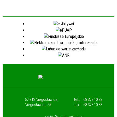
67-312 Niegosławice,
tel.:
68 378 10 38
Niegosławice 55
fax.:
68 378 10 38
gmina@niegoslawice.pl