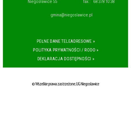
Niegosławice 55
fax.:
68 378 10 38
gmina@niegoslawice.pl
PEŁNE DANE TELEADRESOWE »
POLITYKA PRYWATNOŚCI / RODO »
DEKLARACJA DOSTĘPNOŚCI »
© Wszelkie prawa zastrzeżone, UG Niegosławice