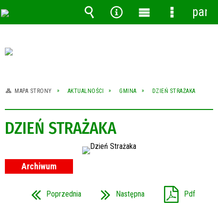
pane
Wyszukiwarka
Narzędzia
Menu
Menu
główne
szczegóło
MAPA STRONY
AKTUALNOŚCI
GMINA
DZIEŃ STRAŻAKA
DZIEŃ STRAŻAKA
Archiwum
Poprzednia
Następna
Pdf