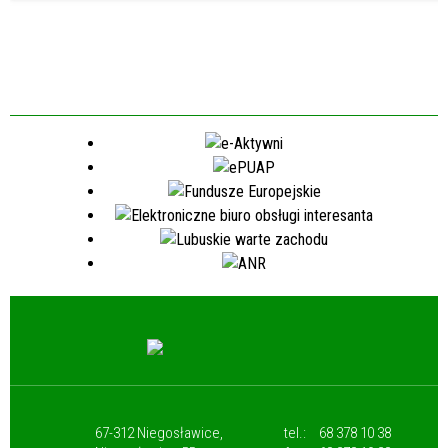
67-312 Niegosławice,
tel.:
68 378 10 38