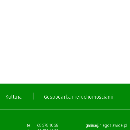
Kultura
Gospodarka nieruchomościami
,
tel.:
68 378 10 38
gmina@niegoslawice.pl