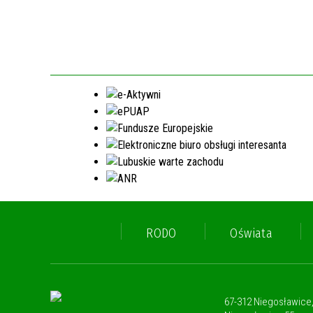
RODO
Oświata
67-312 Niegosławice