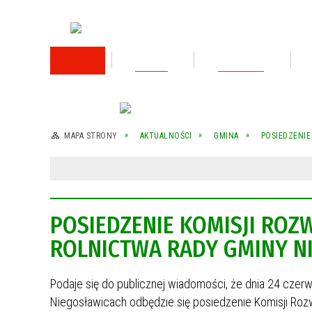
RODO
Oświata
Rok 2026
Rok 2025
MAPA STRONY
AKTUALNOŚCI
GMINA
POSIEDZENIE
Rok 2024
Rok 2023
POSIEDZENIE KOMISJI RO
Wykaz nieruchomości przeznaczonej do
sprzedaży
ROLNICTWA RADY GMINY N
Wykaz nieruchomości przeznaczonej do
sprzedaży
Podaje się do publicznej wiadomości, że dnia 24 czer
Niegosławicach odbędzie się posiedzenie Komisji Roz
Rok 2022