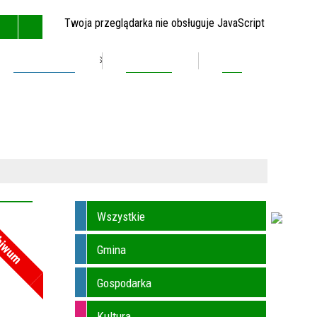
Twoja przeglądarka nie obsługuje JavaScript
Inwestycje
Kontakt
BIP
GŁÓWNA
MAPA STRONY
RSS
KONTAKT
Wszystkie
hiwum
Gmina
Gospodarka
Kultura