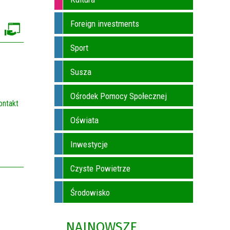
Foreign investments
Sport
Susza
Ośrodek Pomocy Społecznej
ontakt
Oświata
Inwestycje
Czyste Powietrze
Środowisko
NAJNOWSZE