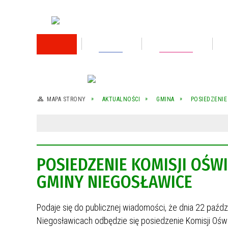
RODO
Oświata
Rok 2026
Rok 2025
MAPA STRONY
AKTUALNOŚCI
GMINA
POSIEDZENIE
Rok 2024
Rok 2023
POSIEDZENIE KOMISJI OŚWI
Wykaz nieruchomości przeznaczonej do
sprzedaży
GMINY NIEGOSŁAWICE
Wykaz nieruchomości przeznaczonej do
sprzedaży
Podaje się do publicznej wiadomości, że dnia 22 paźdz
Niegosławicach odbędzie się posiedzenie Komisji Oświa
Rok 2022