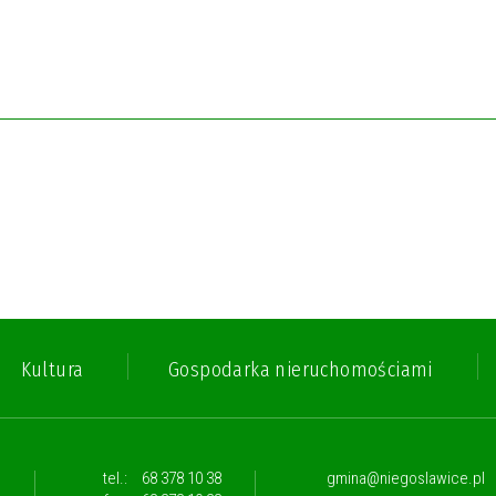
Kultura
Gospodarka nieruchomościami
,
tel.:
68 378 10 38
gmina@niegoslawice.pl