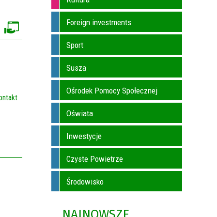
Foreign investments
Sport
Susza
Ośrodek Pomocy Społecznej
ontakt
Oświata
Inwestycje
Czyste Powietrze
Środowisko
NAJNOWSZE