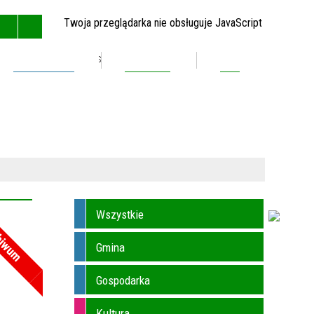
Twoja przeglądarka nie obsługuje JavaScript
Inwestycje
Kontakt
BIP
GŁÓWNA
MAPA STRONY
RSS
KONTAKT
Wszystkie
hiwum
Gmina
Gospodarka
Kultura