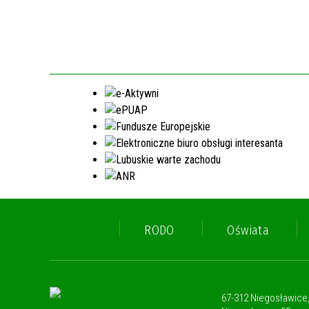
RODO
Oświata
67-312 Niegosławice