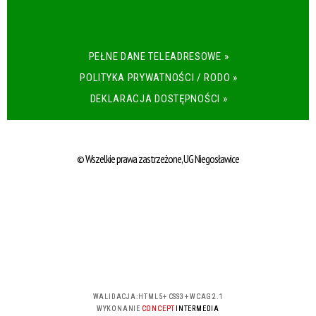
PEŁNE DANE TELEADRESOWE »
POLITYKA PRYWATNOŚCI / RODO »
DEKLARACJA DOSTĘPNOŚCI »
© Wszelkie prawa zastrzeżone, UG Niegosławice
WALIDACJA:
HTML5
+
CSS3
+
WCAG 2.1
WYKONANIE
CONCEPT
INTERMEDIA