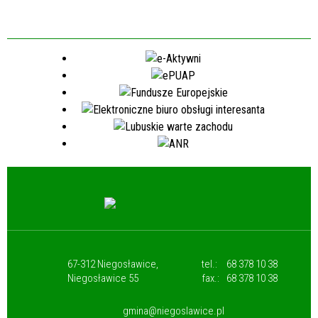
67-312 Niegosławice,
tel.:
68 378 10 38
Niegosławice 55
fax.:
68 378 10 38
gmina@niegoslawice.pl