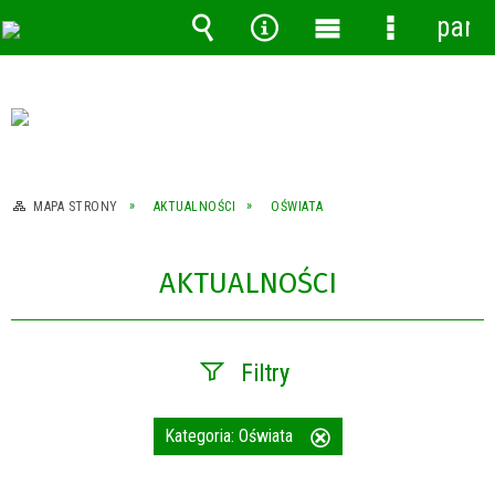
pane
Wyszukiwarka
Narzędzia
Menu
Menu
główne
szczegóło
MAPA STRONY
AKTUALNOŚCI
OŚWIATA
AKTUALNOŚCI
Filtry
Szukana fraza
Kategoria:
Oświata
Usuń
ten
filtr