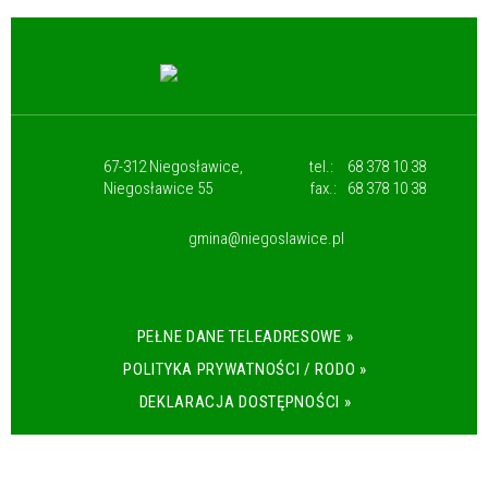
67-312 Niegosławice,
tel.:
68 378 10 38
Niegosławice 55
fax.:
68 378 10 38
gmina@niegoslawice.pl
PEŁNE DANE TELEADRESOWE »
POLITYKA PRYWATNOŚCI / RODO »
DEKLARACJA DOSTĘPNOŚCI »