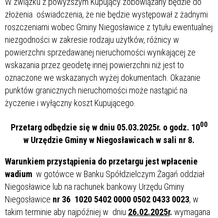
W związku z powyższym Kupujący zobowiązany będzie do
złożenia oświadczenia, że nie będzie występował z żadnymi
roszczeniami wobec Gminy Niegosławice z tytułu ewentualnej
niezgodności w zakresie rodzaju użytków, różnicy w
powierzchni sprzedawanej nieruchomości wynikającej ze
wskazania przez geodetę innej powierzchni niż jest to
oznaczone we wskazanych wyżej dokumentach. Okazanie
punktów granicznych nieruchomości może nastąpić na
życzenie i wyłączny koszt Kupującego.
00
Przetarg odbędzie się w dniu 05.03.2025r. o godz. 10
w Urzędzie Gminy w Niegosławicach w sali nr 8.
Warunkiem przystąpienia do przetargu jest wpłacenie
wadium
w gotówce w Banku Spółdzielczym Żagań oddział
Niegosławice lub na rachunek bankowy Urzędu Gminy
Niegosławice
nr 36 1020 5402 0000 0502 0433 0023
, w
takim terminie aby najpóźniej w dniu
26.02.2025r
.
wymagana