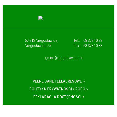
67-312 Niegosławice,
tel.:
68 378 10 38
Niegosławice 55
fax.:
68 378 10 38
gmina@niegoslawice.pl
PEŁNE DANE TELEADRESOWE »
POLITYKA PRYWATNOŚCI / RODO »
DEKLARACJA DOSTĘPNOŚCI »