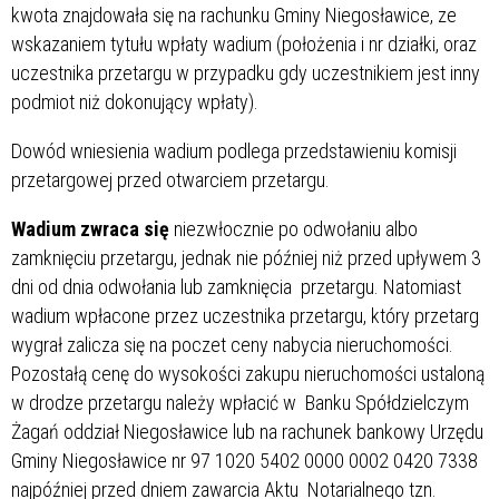
kwota znajdowała się na rachunku Gminy Niegosławice, ze
wskazaniem tytułu wpłaty wadium (położenia i nr działki, oraz
uczestnika przetargu w przypadku gdy uczestnikiem jest inny
podmiot niż dokonujący wpłaty).
Dowód wniesienia wadium podlega przedstawieniu komisji
przetargowej przed otwarciem przetargu.
Wadium zwraca się
niezwłocznie po odwołaniu albo
zamknięciu przetargu, jednak nie później niż przed upływem 3
dni od dnia odwołania lub zamknięcia przetargu. Natomiast
wadium wpłacone przez uczestnika przetargu, który przetarg
wygrał zalicza się na poczet ceny nabycia nieruchomości.
Pozostałą cenę do wysokości zakupu nieruchomości ustaloną
w drodze przetargu należy wpłacić w Banku Spółdzielczym
Żagań oddział Niegosławice lub na rachunek bankowy Urzędu
Gminy Niegosławice nr 97 1020 5402 0000 0002 0420 7338
najpóźniej przed dniem zawarcia Aktu Notarialnego tzn.