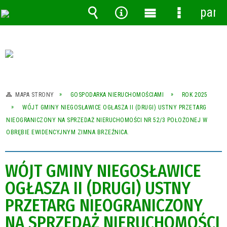
pane
Wyszukiwarka
Narzędzia
Menu
Menu
główne
szczegóło
MAPA STRONY
GOSPODARKA NIERUCHOMOŚCIAMI
ROK 2025
WÓJT GMINY NIEGOSŁAWICE OGŁASZA II (DRUGI) USTNY PRZETARG
NIEOGRANICZONY NA SPRZEDAŻ NIERUCHOMOŚCI NR 52/3 POŁOŻONEJ W
OBRĘBIE EWIDENCYJNYM ZIMNA BRZEŹNICA.
WÓJT GMINY NIEGOSŁAWICE
OGŁASZA II (DRUGI) USTNY
PRZETARG NIEOGRANICZONY
NA SPRZEDAŻ NIERUCHOMOŚCI