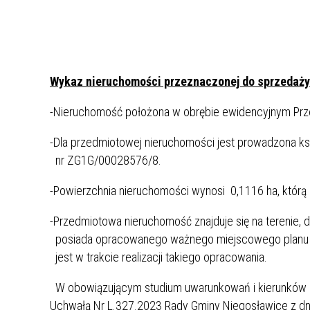
Rok 2021
Rok 2020
Wykaz nieruchomości przeznaczonej do sprzedaży
-Nieruchomość położona w obrębie ewidencyjnym Prz
-Dla przedmiotowej nieruchomości jest prowadzona k
nr ZG1G/00028576/8.
-Powierzchnia nieruchomości wynosi 0,1116 ha, którą 
-Przedmiotowa nieruchomość znajduje się na terenie,
posiada opracowanego ważnego miejscowego planu z
jest w trakcie realizacji takiego opracowania.
W obowiązującym studium uwarunkowań i kierunków 
Uchwałą Nr L.327.2023 Rady Gminy Niegosławice z dnia