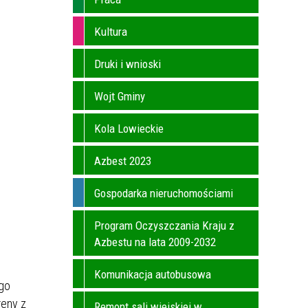
Kultura
Druki i wnioski
Wojt Gminy
Kola Lowieckie
Azbest 2023
Gospodarka nieruchomościami
Program Oczyszczania Kraju z
Azbestu na lata 2009-2032
Komunikacja autobusowa
go
reny z
Remont sali wiejskiej w