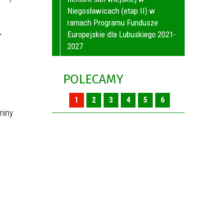
Niegosławicach (etap II) w
ramach Programu Fundusze
,
Europejskie dla Lubuskiego 2021-
2027
POLECAMY
1
2
3
4
5
6
miny