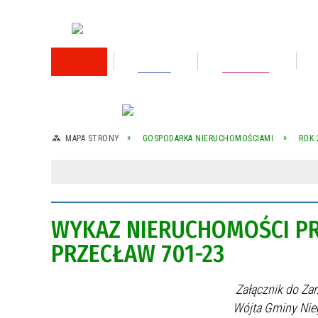
RODO
Oświata
Rok 2026
Rok 2025
MAPA STRONY
GOSPODARKA NIERUCHOMOŚCIAMI
ROK 
Rok 2024
Rok 2023
WYKAZ NIERUCHOMOŚCI PR
Wykaz nieruchomości przeznaczonej do
sprzedaży
PRZECŁAW 701-23
Wykaz nieruchomości przeznaczonej do
sprzedaży
Załącznik do Zarządz
Wójta Gminy Niegosławice z dn
Rok 2022