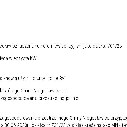
ecław oznaczona numerem ewidencyjnym jako działka 701/23.
sięga wieczysta KW
stanowią użytki grunty rolne RV.
 dla którego Gmina Niegosławice nie
agospodarowania przestrzennego i nie
zagospodarowania przestrzennego Gminy Niegosławice przyjęte
 30.06.2023r. działka nr 701/23 została określona jako MN - te