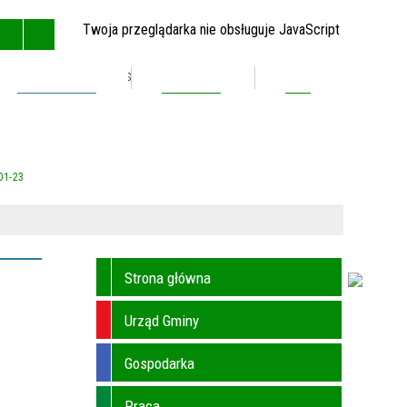
Twoja przeglądarka nie obsługuje JavaScript
Inwestycje
Kontakt
BIP
GŁÓWNA
MAPA STRONY
RSS
KONTAKT
01-23
Strona główna
Urząd Gminy
Gospodarka
Praca