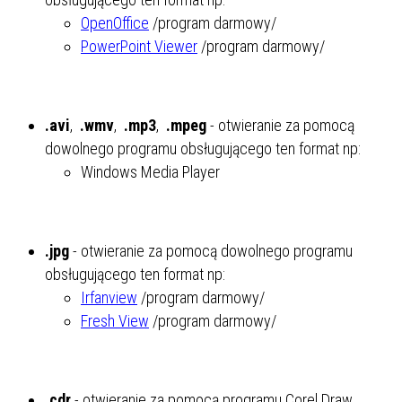
OpenOffice
/program darmowy/
PowerPoint Viewer
/program darmowy/
.avi
,
.wmv
,
.mp3
,
.mpeg
- otwieranie za pomocą
dowolnego programu obsługującego ten format np:
Windows Media Player
.jpg
- otwieranie za pomocą dowolnego programu
obsługującego ten format np:
Irfanview
/program darmowy/
Fresh View
/program darmowy/
.cdr
- otwieranie za pomocą programu Corel Draw