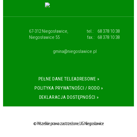
67-312 Niegosławice,
tel.:
68 378 10 38
Niegosławice 55
fax.:
68 378 10 38
gmina@niegoslawice.pl
PEŁNE DANE TELEADRESOWE »
POLITYKA PRYWATNOŚCI / RODO »
DEKLARACJA DOSTĘPNOŚCI »
© Wszelkie prawa zastrzeżone, UG Niegosławice