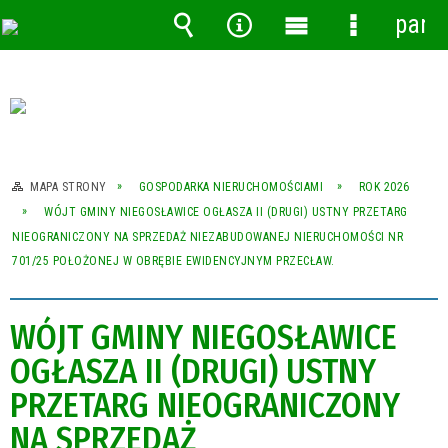
pane
Wyszukiwarka
Narzędzia
Menu
Menu
główne
szczegóło
MAPA STRONY
GOSPODARKA NIERUCHOMOŚCIAMI
ROK 2026
WÓJT GMINY NIEGOSŁAWICE OGŁASZA II (DRUGI) USTNY PRZETARG
NIEOGRANICZONY NA SPRZEDAŻ NIEZABUDOWANEJ NIERUCHOMOŚCI NR
701/25 POŁOŻONEJ W OBRĘBIE EWIDENCYJNYM PRZECŁAW.
WÓJT GMINY NIEGOSŁAWICE
OGŁASZA II (DRUGI) USTNY
PRZETARG NIEOGRANICZONY
NA SPRZEDAŻ