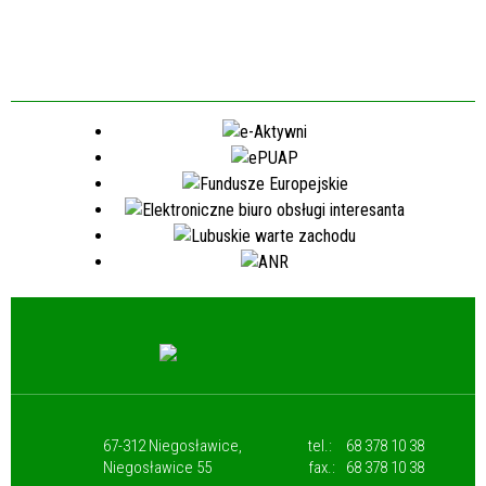
67-312 Niegosławice,
tel.:
68 378 10 38
Niegosławice 55
fax.:
68 378 10 38