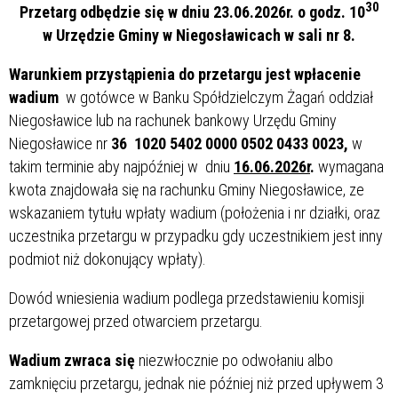
30
Przetarg odbędzie się w dniu 23.06.2026r. o godz. 10
w Urzędzie Gminy w Niegosławicach w sali nr 8.
Warunkiem przystąpienia do przetargu jest wpłacenie
wadium
w gotówce w Banku Spółdzielczym Żagań oddział
Niegosławice lub na rachunek bankowy Urzędu Gminy
Niegosławice nr
36 1020 5402 0000 0502 0433 0023,
w
takim terminie aby najpóźniej w dniu
16.06.2026r
.
wymagana
kwota znajdowała się na rachunku Gminy Niegosławice, ze
wskazaniem tytułu wpłaty wadium (położenia i nr działki, oraz
uczestnika przetargu w przypadku gdy uczestnikiem jest inny
podmiot niż dokonujący wpłaty).
Dowód wniesienia wadium podlega przedstawieniu komisji
przetargowej przed otwarciem przetargu.
Wadium zwraca się
niezwłocznie po odwołaniu albo
zamknięciu przetargu, jednak nie później niż przed upływem 3