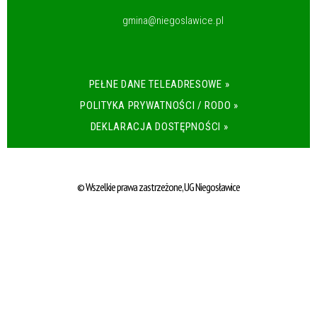
gmina@niegoslawice.pl
PEŁNE DANE TELEADRESOWE »
POLITYKA PRYWATNOŚCI / RODO »
DEKLARACJA DOSTĘPNOŚCI »
© Wszelkie prawa zastrzeżone, UG Niegosławice