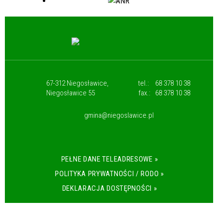
67-312 Niegosławice,
tel.:
68 378 10 38
Niegosławice 55
fax.:
68 378 10 38
gmina@niegoslawice.pl
PEŁNE DANE TELEADRESOWE »
POLITYKA PRYWATNOŚCI / RODO »
DEKLARACJA DOSTĘPNOŚCI »