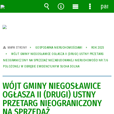
pane
Wyszukiwarka
Narzędzia
Menu
Menu
główne
szczegóło
MAPA STRONY
GOSPODARKA NIERUCHOMOŚCIAMI
ROK 2025
WÓJT GMINY NIEGOSŁAWICE OGŁASZA II (DRUGI) USTNY PRZETARG
NIEOGRANICZONY NA SPRZEDAŻ NIEZABUDOWANEJ NIERUCHOMOŚCI NR 7/6
POŁOŻONEJ W OBRĘBIE EWIDENCYJNYM SUCHA DOLNA
WÓJT GMINY NIEGOSŁAWICE
OGŁASZA II (DRUGI) USTNY
PRZETARG NIEOGRANICZONY
NA SPRZEDAŻ