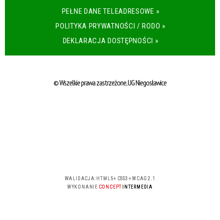
PEŁNE DANE TELEADRESOWE »
POLITYKA PRYWATNOŚCI / RODO »
DEKLARACJA DOSTĘPNOŚCI »
© Wszelkie prawa zastrzeżone, UG Niegosławice
WALIDACJA:
HTML5
+
CSS3
+
WCAG 2.1
WYKONANIE
CONCEPT
INTERMEDIA