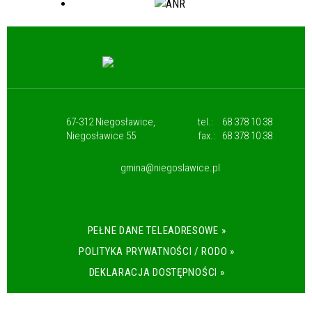
67-312 Niegosławice,
tel.:
68 378 10 38
Niegosławice 55
fax.:
68 378 10 38
gmina@niegoslawice.pl
PEŁNE DANE TELEADRESOWE »
POLITYKA PRYWATNOŚCI / RODO »
DEKLARACJA DOSTĘPNOŚCI »