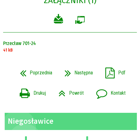
ZAŁĄCZNIKI (1)
Przecław 701-24
41 kB
Poprzednia
Następna
Pdf
Drukuj
Powrót
Kontakt