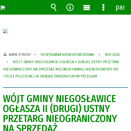
pane
Wyszukiwarka
Narzędzia
Menu
Menu
główne
szczegóło
MAPA STRONY
GOSPODARKA NIERUCHOMOŚCIAMI
ROK 2026
WÓJT GMINY NIEGOSŁAWICE OGŁASZA II (DRUGI) USTNY PRZETARG
NIEOGRANICZONY NA SPRZEDAŻ NIEZABUDOWANEJ NIERUCHOMOŚCI NR
701/24 POŁOŻONEJ W OBRĘBIE EWIDENCYJNYM PRZECŁAW.
WÓJT GMINY NIEGOSŁAWICE
OGŁASZA II (DRUGI) USTNY
PRZETARG NIEOGRANICZONY
NA SPRZEDAŻ