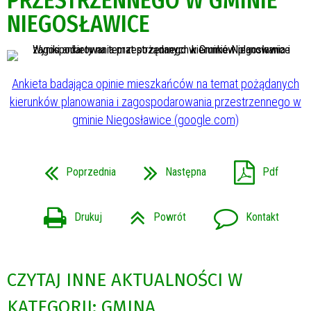
PRZESTRZENNEGO W GMINIE
NIEGOSŁAWICE
Ankieta badająca opinie mieszkańców na temat pożądanych
kierunków planowania i zagospodarowania przestrzennego w
gminie Niegosławice (google.com)
Poprzednia
Następna
Pdf
Drukuj
Powrót
Kontakt
CZYTAJ INNE AKTUALNOŚCI W
KATEGORII: GMINA