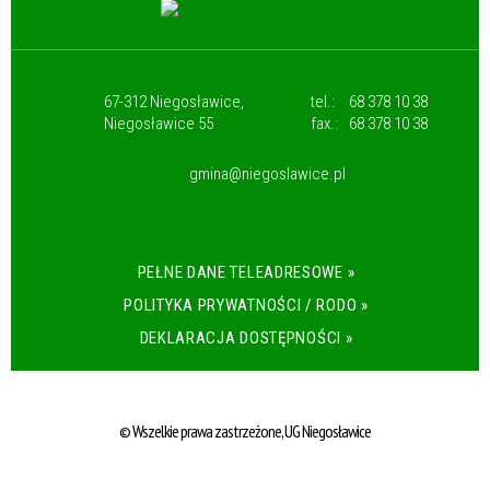
67-312 Niegosławice,
tel.:
68 378 10 38
Niegosławice 55
fax.:
68 378 10 38
gmina@niegoslawice.pl
PEŁNE DANE TELEADRESOWE »
POLITYKA PRYWATNOŚCI / RODO »
DEKLARACJA DOSTĘPNOŚCI »
© Wszelkie prawa zastrzeżone, UG Niegosławice