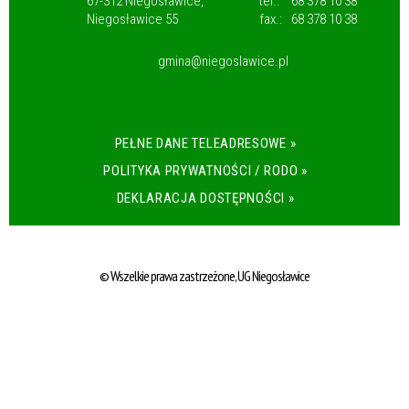
67-312 Niegosławice,
tel.:
68 378 10 38
Niegosławice 55
fax.:
68 378 10 38
gmina@niegoslawice.pl
PEŁNE DANE TELEADRESOWE »
POLITYKA PRYWATNOŚCI / RODO »
DEKLARACJA DOSTĘPNOŚCI »
© Wszelkie prawa zastrzeżone, UG Niegosławice