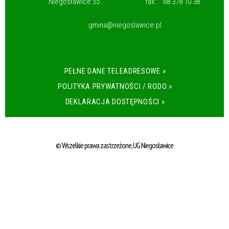
Niegosławice 55
fax.:
68 378 10 38
gmina@niegoslawice.pl
PEŁNE DANE TELEADRESOWE »
POLITYKA PRYWATNOŚCI / RODO »
DEKLARACJA DOSTĘPNOŚCI »
© Wszelkie prawa zastrzeżone, UG Niegosławice