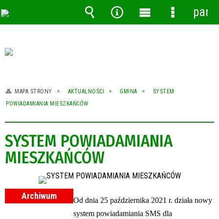
pane
Wyszukiwarka
Narzędzia
Menu
Menu
główne
szczegóło
MAPA STRONY
AKTUALNOŚCI
GMINA
SYSTEM
POWIADAMIANIA MIESZKAŃCÓW
SYSTEM POWIADAMIANIA
MIESZKAŃCÓW
Archiwum
Od dnia 25 października 2021 r. działa nowy
system powiadamiania SMS dla