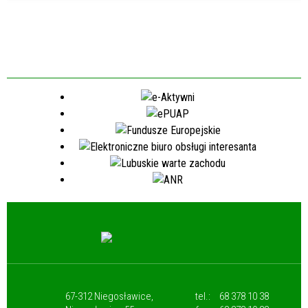
67-312 Niegosławice,
tel.:
68 378 10 38