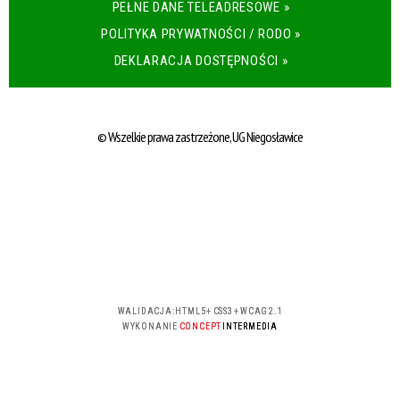
PEŁNE DANE TELEADRESOWE »
POLITYKA PRYWATNOŚCI / RODO »
DEKLARACJA DOSTĘPNOŚCI »
© Wszelkie prawa zastrzeżone, UG Niegosławice
WALIDACJA:
HTML5
+
CSS3
+
WCAG 2.1
WYKONANIE
CONCEPT
INTERMEDIA