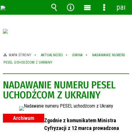
pane
Wyszukiwarka
Narzędzia
Menu
Menu
główne
szczegóło
MAPA STRONY
AKTUALNOŚCI
GMINA
NADAWANIE NUMERU
PESEL UCHODŹCOM Z UKRAINY
NADAWANIE NUMERU PESEL
UCHODŹCOM Z UKRAINY
Archiwum
Zgodnie z komunikatem Ministra
Cyfryzacji z 12 marca prowadzona