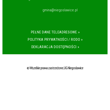
gmina@niegoslawice.pl
PEŁNE DANE TELEADRESOWE »
POLITYKA PRYWATNOŚCI / RODO »
DEKLARACJA DOSTĘPNOŚCI »
© Wszelkie prawa zastrzeżone, UG Niegosławice