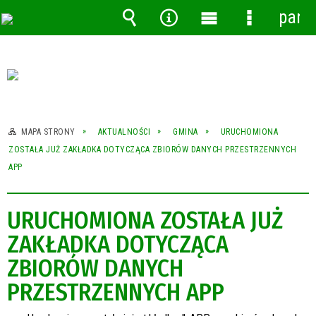
pane
Wyszukiwarka
Narzędzia
Menu
Menu
główne
szczegóło
MAPA STRONY
AKTUALNOŚCI
GMINA
URUCHOMIONA
ZOSTAŁA JUŻ ZAKŁADKA DOTYCZĄCA ZBIORÓW DANYCH PRZESTRZENNYCH
APP
URUCHOMIONA ZOSTAŁA JUŻ
ZAKŁADKA DOTYCZĄCA
ZBIORÓW DANYCH
PRZESTRZENNYCH APP