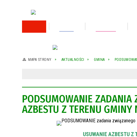
RODO
Oświata
Rok 2026
Rok 2025
MAPA STRONY
AKTUALNOŚCI
GMINA
PODSUMOWANI
Rok 2024
Rok 2023
PODSUMOWANIE ZADANIA 
Wykaz nieruchomości przeznaczonej do
sprzedaży
AZBESTU Z TERENU GMINY 
Wykaz nieruchomości przeznaczonej do
sprzedaży
Rok 2022
USUWANIE AZBESTU Z T