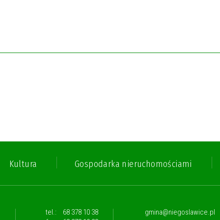
Kultura
Gospodarka nieruchomościami
,
tel.:
68 378 10 38
gmina@niegoslawice.pl