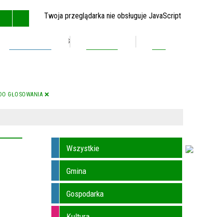
Twoja przeglądarka nie obsługuje JavaScript
Inwestycje
Kontakt
BIP
GŁÓWNA
MAPA STRONY
RSS
KONTAKT
 DO GŁOSOWANIA ❌
Wszystkie
Gmina
Gospodarka
Kultura