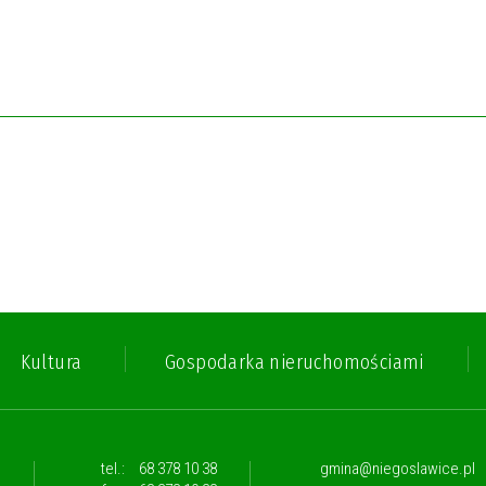
Kultura
Gospodarka nieruchomościami
,
tel.:
68 378 10 38
gmina@niegoslawice.pl