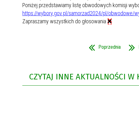
Poniżej przedstawiamy listę obwodowych komisji wybor
Rok 2021
https://wybory.gov.pl/samorzad2024/pl/obwodowe/
Zapraszamy wszystkich do głosowania 
❌
Rok 2020
Poprzednia
CZYTAJ INNE AKTUALNOŚCI W 