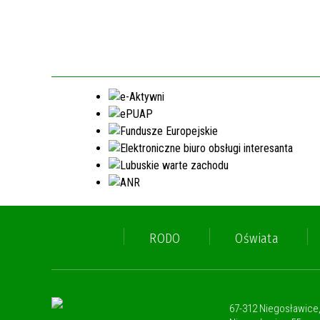
RODO
Oświata
67-312 Niegosławice