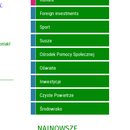
 
Foreign investments
Sport
Susza
ontakt
Ośrodek Pomocy Społecznej
Oświata
Inwestycje
Czyste Powietrze
Środowisko
NAJNOWSZE