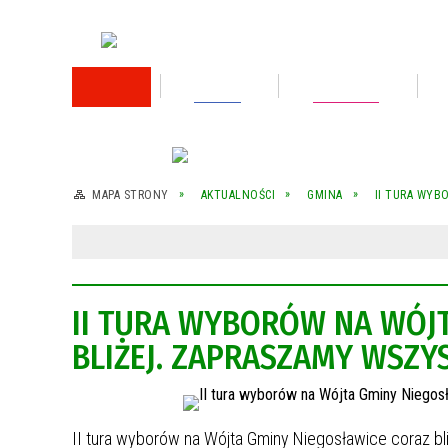
RODO
Oświata
Rok 2026
Rok 2025
MAPA STRONY
AKTUALNOŚCI
GMINA
II TURA WYB
Rok 2024
Rok 2023
II TURA WYBORÓW NA WÓJ
Wykaz nieruchomości przeznaczonej do
sprzedaży
BLIŻEJ. ZAPRASZAMY WSZ
Wykaz nieruchomości przeznaczonej do
sprzedaży
Rok 2022
II tura wyborów na Wójta Gminy Niegosławice coraz bli