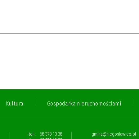
Kultura
Gospodarka nieruchomościami
,
tel.:
68 378 10 38
gmina@niegoslawice.pl