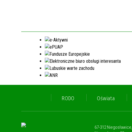
RODO
Oświata
67-312 Niegosławice