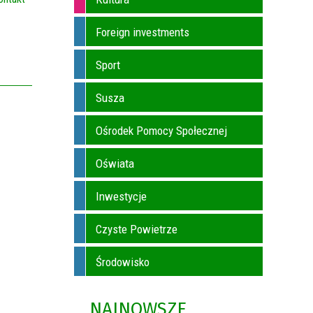
Foreign investments
Sport
Susza
Ośrodek Pomocy Społecznej
Oświata
Inwestycje
Czyste Powietrze
Środowisko
NAJNOWSZE