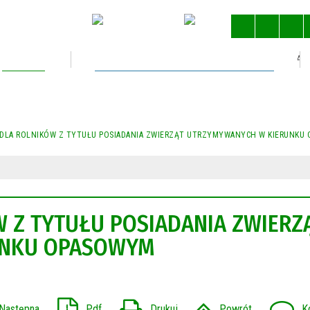
Kultura
Gospodarka nieruchomościami
STRONA 
 DLA ROLNIKÓW Z TYTUŁU POSIADANIA ZWIERZĄT UTRZYMYWANYCH W KIERUNKU
 Z TYTUŁU POSIADANIA ZWIERZ
UNKU OPASOWYM
Następna
Pdf
Drukuj
Powrót
K