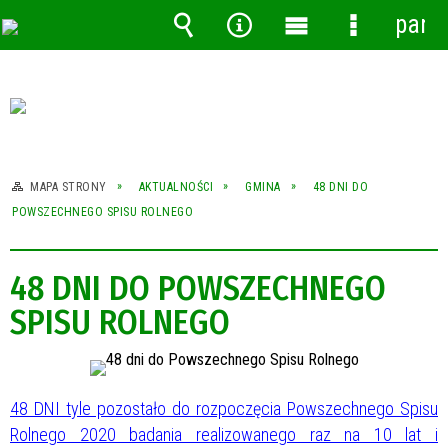
pane
Wyszukiwarka
Narzędzia
Menu
Menu
główne
szczegóło
MAPA STRONY
AKTUALNOŚCI
GMINA
48 DNI DO
POWSZECHNEGO SPISU ROLNEGO
48 DNI DO POWSZECHNEGO
SPISU ROLNEGO
48 DNI tyle pozostało do rozpoczęcia Powszechnego Spisu
Rolnego 2020 badania realizowanego raz na 10 lat i