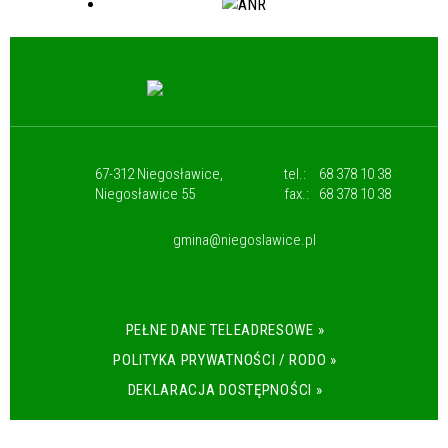
67-312 Niegosławice,
tel.:
68 378 10 38
Niegosławice 55
fax.:
68 378 10 38
gmina@niegoslawice.pl
PEŁNE DANE TELEADRESOWE »
POLITYKA PRYWATNOŚCI / RODO »
DEKLARACJA DOSTĘPNOŚCI »