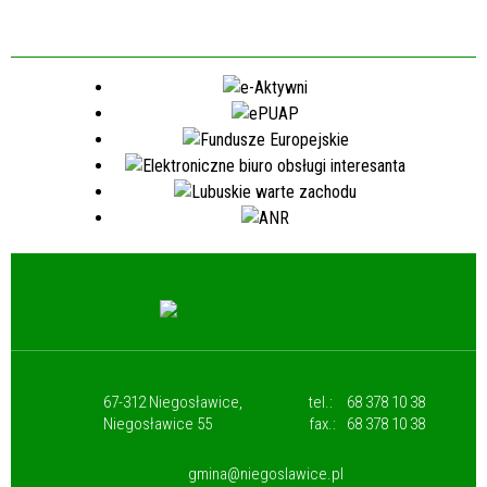
67-312 Niegosławice,
tel.:
68 378 10 38
Niegosławice 55
fax.:
68 378 10 38
gmina@niegoslawice.pl