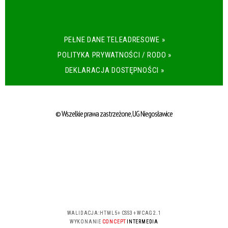
PEŁNE DANE TELEADRESOWE »
POLITYKA PRYWATNOŚCI / RODO »
DEKLARACJA DOSTĘPNOŚCI »
© Wszelkie prawa zastrzeżone, UG Niegosławice
WALIDACJA:
HTML5
+
CSS3
+
WCAG 2.1
WYKONANIE
CONCEPT
INTERMEDIA