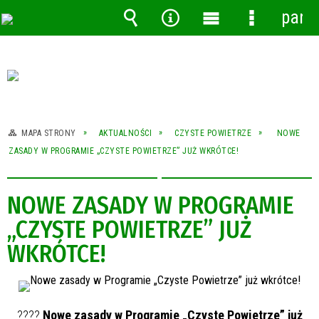
pane
Wyszukiwarka
Narzędzia
Menu
Menu
główne
szczegóło
MAPA STRONY
AKTUALNOŚCI
CZYSTE POWIETRZE
NOWE
ZASADY W PROGRAMIE „CZYSTE POWIETRZE” JUŻ WKRÓTCE!
NOWE ZASADY W PROGRAMIE
„CZYSTE POWIETRZE” JUŻ
WKRÓTCE!
????
Nowe zasady w Programie „Czyste Powietrze” już