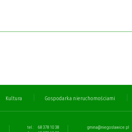
Kultura
Gospodarka nieruchomościami
,
tel.:
68 378 10 38
gmina@niegoslawice.pl