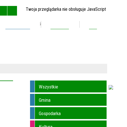
Twoja przeglądarka nie obsługuje JavaScript
Inwestycje
Kontakt
BIP
GŁÓWNA
MAPA STRONY
RSS
KONTAKT
Wszystkie
Gmina
Gospodarka
Kultura