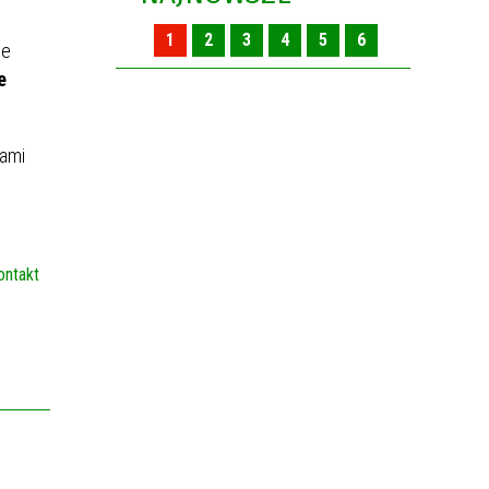
1
2
3
4
5
6
ie
e
iami
ontakt