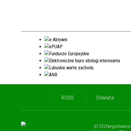
RODO
Oświata
67-312 Niegosławice