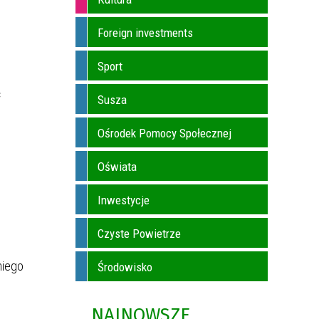
Foreign investments
Sport
ć
Susza
Ośrodek Pomocy Społecznej
Oświata
Inwestycje
Czyste Powietrze
niego
Środowisko
NAJNOWSZE