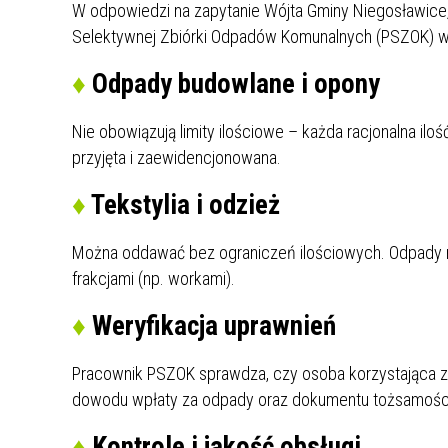
W odpowiedzi na zapytanie Wójta Gminy Niegosławice,
Rok 2021
Selektywnej Zbiórki Odpadów Komunalnych (PSZOK) w P
Rok 2020
♦
Odpady budowlane i opony
Nie obowiązują limity ilościowe – każda racjonalna 
przyjęta i zaewidencjonowana.
♦
Tekstylia i odzież
Można oddawać bez ograniczeń ilościowych. Odpady mus
frakcjami (np. workami).
♦
Weryfikacja uprawnień
Pracownik PSZOK sprawdza, czy osoba korzystająca z
dowodu wpłaty za odpady oraz dokumentu tożsamości (
♦
Kontrole i jakość obsługi