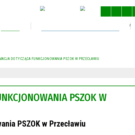
Kultura
Gospodarka nieruchomościami
STRONA 
MACJA DOTYCZĄCA FUNKCJONOWANIA PSZOK W PRZECŁAWIU
UNKCJONOWANIA PSZOK W
wania PSZOK w Przecławiu