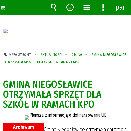
pane
Wyszukiwarka
Narzędzia
Menu
Menu
główne
szczegóło
MAPA STRONY
AKTUALNOŚCI
GMINA
GMINA NIEGOSŁAWICE
OTRZYMAŁA SPRZĘT DLA SZKÓŁ W RAMACH KPO
GMINA NIEGOSŁAWICE
OTRZYMAŁA SPRZĘT DLA
SZKÓŁ W RAMACH KPO
Archiwum
Gmina Niegosławice otrzymała sprzęt dla