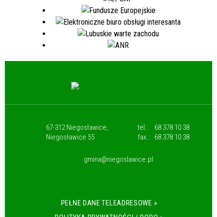
67-312 Niegosławice,
tel.:
68 378 10 38
Niegosławice 55
fax.:
68 378 10 38
gmina@niegoslawice.pl
PEŁNE DANE TELEADRESOWE »