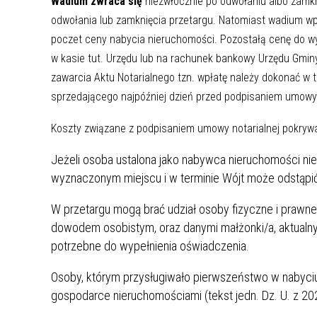
Wadium zwraca się
niezwłocznie po odwołaniu albo zamkni
odwołania lub zamknięcia przetargu. Natomiast wadium wpł
poczet ceny nabycia nieruchomości. Pozostałą cenę do w
w kasie tut. Urzędu lub na rachunek bankowy Urzędu Gmin
zawarcia Aktu Notarialnego tzn. wpłatę należy dokonać w
sprzedającego najpóźniej dzień przed podpisaniem umowy 
Koszty związane z podpisaniem umowy notarialnej pokryw
Jeżeli osoba ustalona jako nabywca nieruchomości nie
wyznaczonym miejscu i w terminie Wójt może odstąpi
W przetargu mogą brać udział osoby fizyczne i praw
dowodem osobistym, oraz danymi małżonki/a, aktualny
potrzebne do wypełnienia oświadczenia.
Osoby, którym przysługiwało pierwszeństwo w nabyciu 
gospodarce nieruchomościami (tekst jedn. Dz. U. z 20