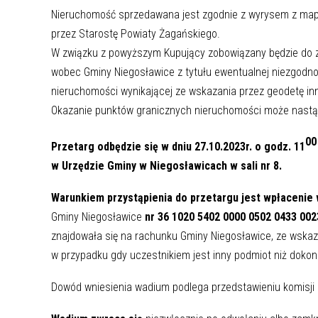
Nieruchomość sprzedawana jest zgodnie z wyrysem z mapy
przez Starostę Powiaty Żagańskiego.
W związku z powyższym Kupujący zobowiązany będzie do z
wobec Gminy Niegosławice z tytułu ewentualnej niezgodno
nieruchomości wynikającej ze wskazania przez geodetę in
Okazanie punktów granicznych nieruchomości może nastąp
00
Przetarg odbędzie się w dniu 27.10.2023r. o godz. 11
w Urzędzie Gminy w Niegosławicach w sali nr 8.
Warunkiem przystąpienia do przetargu jest wpłacenie
Gminy Niegosławice
nr
36 1020 5402 0000 0502 0433 002
znajdowała się na rachunku Gminy Niegosławice, ze wskazan
w przypadku gdy uczestnikiem jest inny podmiot niż dokon
Dowód wniesienia wadium podlega przedstawieniu komisji 