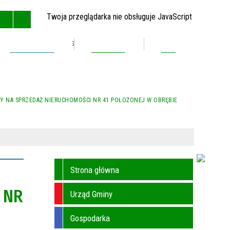
Twoja przeglądarka nie obsługuje JavaScript
Inwestycje
Kontakt
BIP
GŁÓWNA
MAPA STRONY
RSS
KONTAKT
NY NA SPRZEDAŻ NIERUCHOMOŚCI NR 41 POŁOŻONEJ W OBRĘBIE
Strona główna
 NR
Urząd Gminy
Gospodarka