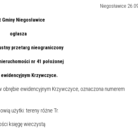
Niegosławice 26.09
t Gminy Niegosławice
ogłasza
 ustny przetarg nieograniczony
nieruchomości nr 41 położonej
 ewidencyjnym Krzywczyce.
 w obrębie ewidencyjnym Krzywczyce, oznaczona numerem
wią użytki: tereny różne Tr.
ści księgę wieczystą