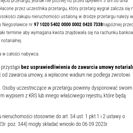
ęciu przetargu, jednak nie później niż przed upływem 3 dni od dnia
acone przez uczestnika przetargu, który przetarg wygrał zalicza się 
ysokości zakupu nieruchomości ustaloną w drodze przetargu należy w
y Niegosławice nr
97 1020 5402 0000 0002 0420 7338
najpóźniej prze
 taki terminie aby wymagana kwota znajdowała się na rachunku bank
notarialnej.
a w całości nabywca.
 przystąpi
bez usprawiedliwienia do zawarcia umowy notarial
ć od zawarcia umowy, a wpłacone wadium nie podlega zwrotowi.
ne. Osoby uczestniczące w przetargu powinny dysponować swoim
m wypisem z KRS lub innego właściwego rejestru, które będą
nieruchomości stosownie do art. 34 ust. 1 pkt.1 i 2 ustawy o
23r. poz. 344) mogły składać wnioski do 06.09.2023r.