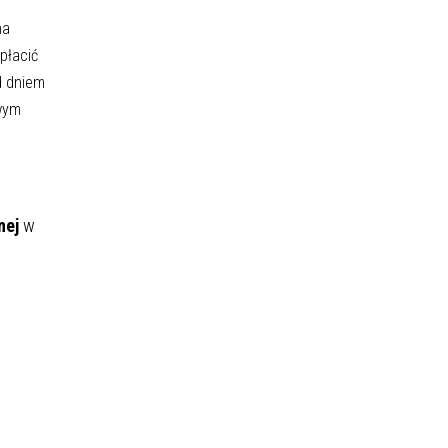
na
płacić
d dniem
owym
nej
w