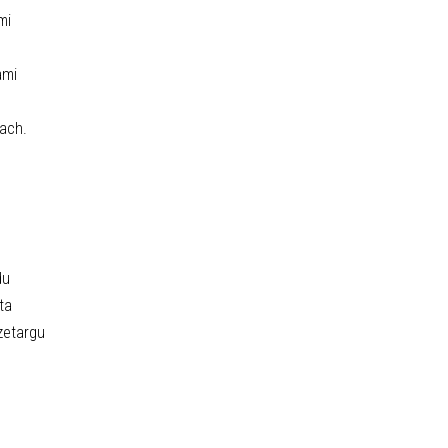
mi
ami
ach.
du
ta
zetargu