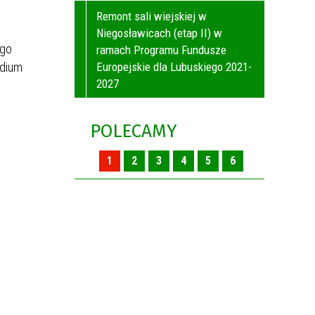
Remont sali wiejskiej w
Niegosławicach (etap II) w
ego
ramach Programu Fundusze
udium
Europejskie dla Lubuskiego 2021-
2027
POLECAMY
1
2
3
4
5
6