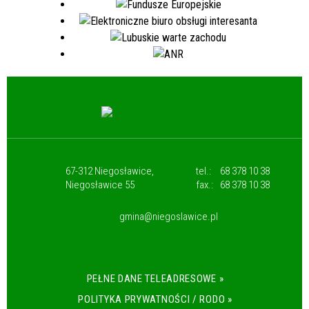
67-312 Niegosławice,
tel.:
68 378 10 38
Niegosławice 55
fax.:
68 378 10 38
gmina@niegoslawice.pl
PEŁNE DANE TELEADRESOWE »
POLITYKA PRYWATNOŚCI / RODO »