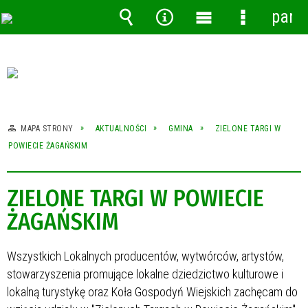
pane
Wyszukiwarka
Narzędzia
Menu
Menu
główne
szczegóło
MAPA STRONY
AKTUALNOŚCI
GMINA
ZIELONE TARGI W
POWIECIE ŻAGAŃSKIM
ZIELONE TARGI W POWIECIE
ŻAGAŃSKIM
Wszystkich Lokalnych producentów, wytwórców, artystów,
stowarzyszenia promujące lokalne dziedzictwo kulturowe i
lokalną turystykę oraz Koła Gospodyń Wiejskich zachęcam do