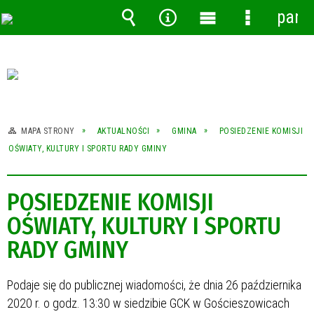
pane
Wyszukiwarka
Narzędzia
Menu
Menu
główne
szczegóło
MAPA STRONY
AKTUALNOŚCI
GMINA
POSIEDZENIE KOMISJI
OŚWIATY, KULTURY I SPORTU RADY GMINY
POSIEDZENIE KOMISJI
OŚWIATY, KULTURY I SPORTU
RADY GMINY
Podaje się do publicznej wiadomości, że dnia 26 października
2020 r. o godz. 13:30 w siedzibie GCK w Gościeszowicach