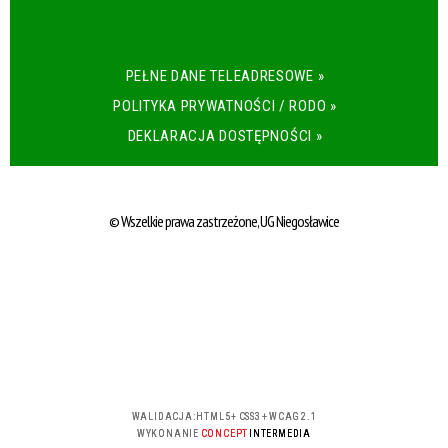
PEŁNE DANE TELEADRESOWE »
POLITYKA PRYWATNOŚCI / RODO »
DEKLARACJA DOSTĘPNOŚCI »
© Wszelkie prawa zastrzeżone, UG Niegosławice
WALIDACJA:
HTML5
+
CSS3
+
WCAG 2.1
WYKONANIE
CONCEPT
INTERMEDIA