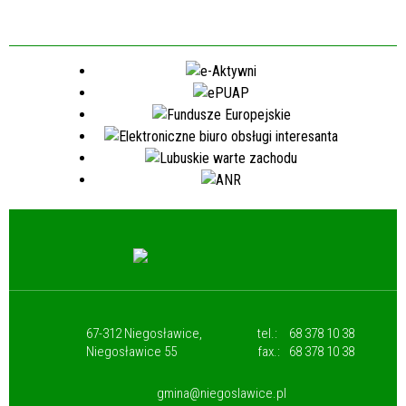
67-312 Niegosławice,
tel.:
68 378 10 38
Niegosławice 55
fax.:
68 378 10 38
gmina@niegoslawice.pl