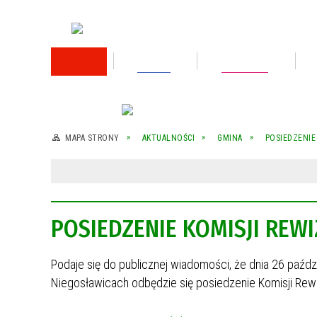
RODO
Oświata
Rok 2026
Rok 2025
MAPA STRONY
AKTUALNOŚCI
GMINA
POSIEDZENIE
Rok 2024
Rok 2023
POSIEDZENIE KOMISJI REW
Wykaz nieruchomości przeznaczonej do
sprzedaży
Podaje się do publicznej wiadomości, że dnia 26 paźdz
Wykaz nieruchomości przeznaczonej do
sprzedaży
Niegosławicach odbędzie się posiedzenie Komisji Rew
Rok 2022