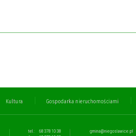
Kultura
Gospodarka nieruchomościami
,
tel.:
68 378 10 38
gmina@niegoslawice.pl