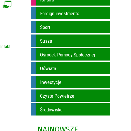
Foreign investments
Sport
Susza
ontakt
Ośrodek Pomocy Społecznej
Oświata
Inwestycje
Czyste Powietrze
Środowisko
NAJNOWSZE