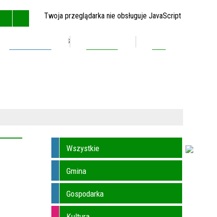
Twoja przeglądarka nie obsługuje JavaScript
Inwestycje
Kontakt
BIP
GŁÓWNA
MAPA STRONY
RSS
KONTAKT
Wszystkie
Gmina
Gospodarka
Kultura