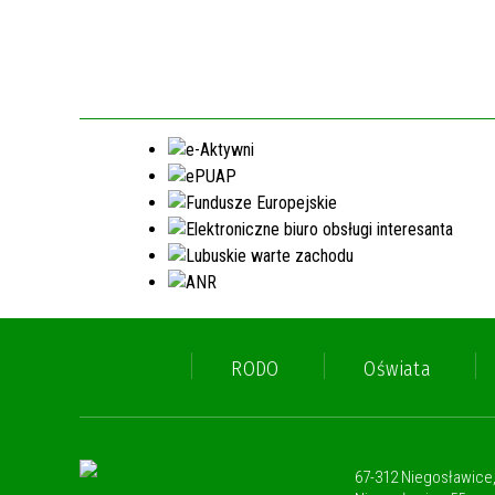
RODO
Oświata
67-312 Niegosławice