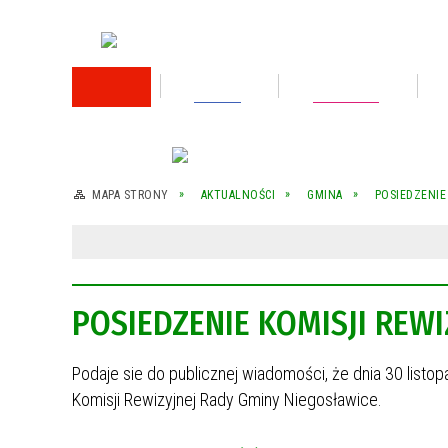
RODO
Oświata
Rok 2026
Rok 2025
MAPA STRONY
AKTUALNOŚCI
GMINA
POSIEDZENIE
Rok 2024
Rok 2023
POSIEDZENIE KOMISJI REW
Wykaz nieruchomości przeznaczonej do
sprzedaży
Podaje sie do publicznej wiadomości, że dnia 30 listo
Wykaz nieruchomości przeznaczonej do
sprzedaży
Komisji Rewizyjnej Rady Gminy Niegosławice.
Rok 2022