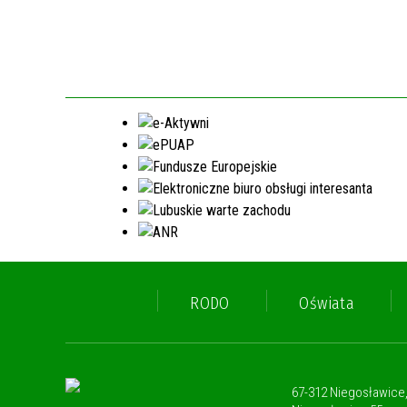
RODO
Oświata
67-312 Niegosławice