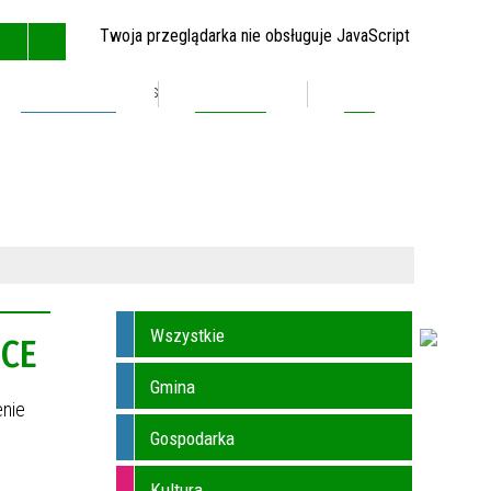
Twoja przeglądarka nie obsługuje JavaScript
Inwestycje
Kontakt
BIP
GŁÓWNA
MAPA STRONY
RSS
KONTAKT
Wszystkie
ICE
Gmina
enie
Gospodarka
Kultura