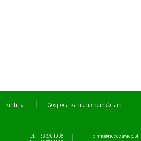
Kultura
Gospodarka nieruchomościami
,
tel.:
68 378 10 38
gmina@niegoslawice.pl