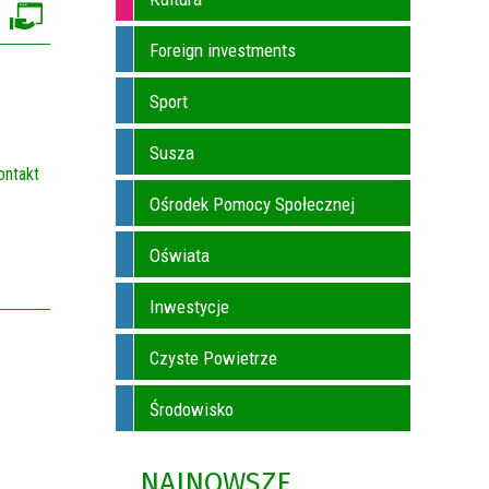
Foreign investments
Sport
Susza
ontakt
Ośrodek Pomocy Społecznej
Oświata
Inwestycje
Czyste Powietrze
Środowisko
NAJNOWSZE