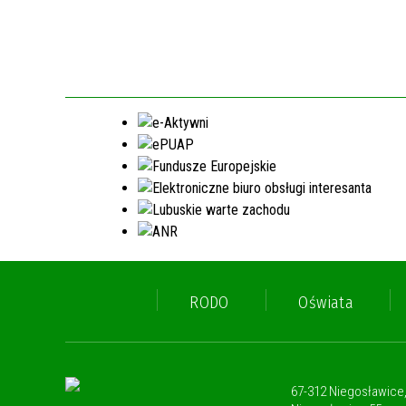
RODO
Oświata
67-312 Niegosławice