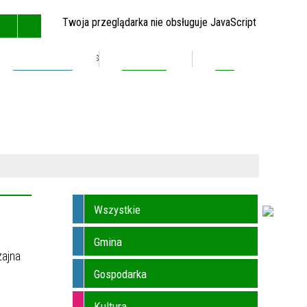
Twoja przeglądarka nie obsługuje JavaScript
Inwestycje
Kontakt
BIP
GŁÓWNA
MAPA STRONY
RSS
KONTAKT
Wszystkie
Gmina
zajna
Gospodarka
Kultura