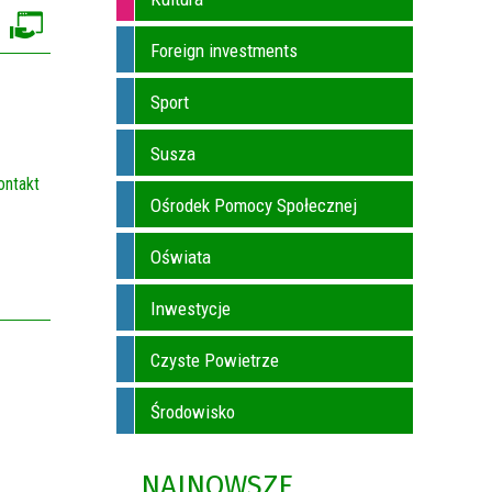
Foreign investments
Sport
Susza
ontakt
Ośrodek Pomocy Społecznej
Oświata
Inwestycje
Czyste Powietrze
Środowisko
NAJNOWSZE