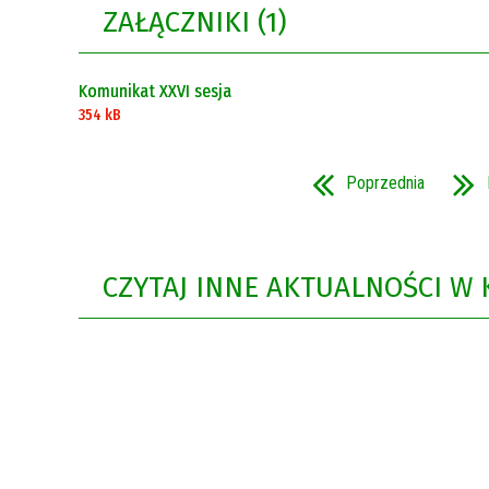
ZAŁĄCZNIKI (1)
Rok 2021
Rok 2020
Komunikat XXVI sesja
354 kB
Poprzednia
CZYTAJ INNE AKTUALNOŚCI W 