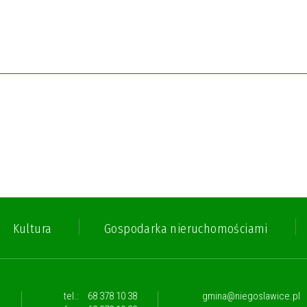
Kultura
Gospodarka nieruchomościami
,
tel.:
68 378 10 38
gmina@niegoslawice.pl