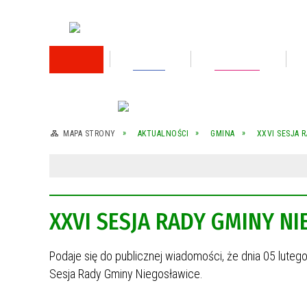
RODO
Oświata
Rok 2026
Rok 2025
MAPA STRONY
AKTUALNOŚCI
GMINA
XXVI SESJA 
Rok 2024
Rok 2023
XXVI SESJA RADY GMINY N
Wykaz nieruchomości przeznaczonej do
sprzedaży
Podaje się do publicznej wiadomości, że dnia 05 luteg
Wykaz nieruchomości przeznaczonej do
sprzedaży
Sesja Rady Gminy Niegosławice.
Rok 2022